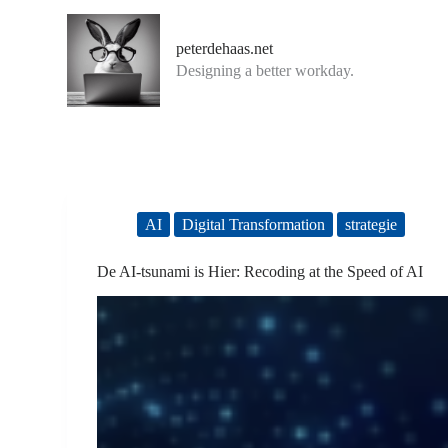
G
a
peterdehaas.net
n
Designing a better workday.
a
a
r
d
e
i
n
h
o
AI
Digital Transformation
strategie
u
d
De AI-tsunami is Hier: Recoding at the Speed of AI