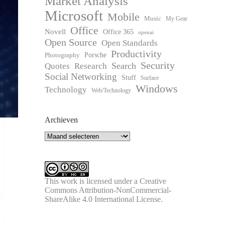
Market Analysis
Microsoft
Mobile
Music
My Gear
Office
Novell
Office 365
openai
Open Source
Open Standards
Productivity
Photography
Porsche
Security
Search
Quotes
Research
Social Networking
Stuff
Surface
Windows
Technology
Web/Technology
Archieven
Archieven
This work is licensed under a
Creative
Commons Attribution-NonCommercial-
ShareAlike 4.0 International License
.