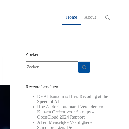
Home
About
Zoeken
Geen
resultaten
Recente berichten
De AI-tsunami is Hier: Recoding at the
Speed of AI
Hoe AI de Cloudmarkt Verandert en
Kansen Creëert voor Startups –
OpenCloud 2024 Rapport
AI en Menselijke Vaardigheden
Samenbrengen: De