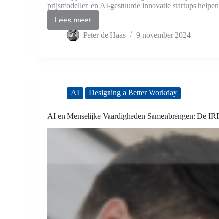
prijsmodellen en AI-gestuurde innovatie startups helpe
Lees meer
Hoe
AI
Peter de Haas
9 november 2024
de
Cloudmarkt
Verandert
en
Kansen
Creëert
AI
Designing a Better Workday
voor
Startups
AI en Menselijke Vaardigheden Samenbrengen: D
–
OpenCloud
2024
Rapport