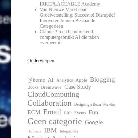
IRREPLACEABLE Academy
Van Nieuwe Markt naar
Groeiversnelling: Succesvol Disruptief
Innoveren binnen Bestaande
Categorieën
Claude 3.5 en baanbrekend
computergebruik: AI die taken
overneemt
Onderwerpen
Blogging
@home
AI
Apple
Analytics
Case Study
Books
Breinwave
CloudComputing
Collaboration
Designing a Better Workday
Email
ECM
Fun
Events
ERP
Geen categorie
Google
IBM
Infographics
Hardware