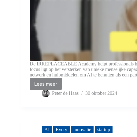
De IRREPLACEABLE Academy helpt professionals hun 
focus ligt op het versterken van unieke menselijke capac
netwerk en hulpmiddelen om AI te benutten als een part
Lees meer
AI
en
Peter de Haas
30 oktober 2024
Menselijke
Vaardigheden
Samenbrengen:
De
IRREPLACEABLE
Academy
AI
Every
innovatie
startup