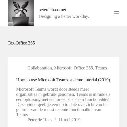
G
peterdehaas.net
a
n
Designing a better workday.
a
a
r
d
e
Tag
Office 365
i
n
h
o
u
Collaboration
,
Microsoft
,
Office 365
,
Teams
d
How to use Microsoft Teams, a demo tutorial (2019)
Microsoft Teams wordt door steeds meer
organisaties in gebruik genomen. Teams is inmiddels
een oplossing met een breed scala aan functionaliteit.
Deze video geeft je een up to date overzicht van het
gebruik van de meest recente functionaliteit van
Teams.…
Peter de Haas
11 mei 2019