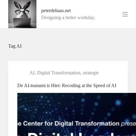
G
peterdehaas.net
a
n
Designing a better workday.
a
a
r
d
e
Tag
AI
i
n
h
o
u
AI
,
Digital Transformation
,
strategie
d
De AI-tsunami is Hier: Recoding at the Speed of AI