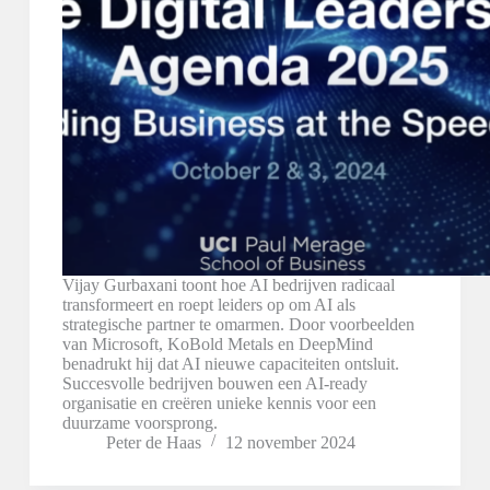
Vijay Gurbaxani toont hoe AI bedrijven radicaal
transformeert en roept leiders op om AI als
strategische partner te omarmen. Door voorbeelden
van Microsoft, KoBold Metals en DeepMind
benadrukt hij dat AI nieuwe capaciteiten ontsluit.
Succesvolle bedrijven bouwen een AI-ready
organisatie en creëren unieke kennis voor een
duurzame voorsprong.
Peter de Haas
12 november 2024