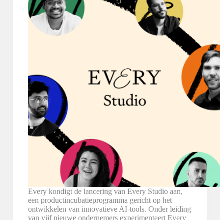
Every kondigt de lancering van Every Studio aan,
een productincubatieprogramma gericht op het
ontwikkelen van innovatieve AI-tools. Onder leiding
van vijf nieuwe ondernemers experimenteert Every