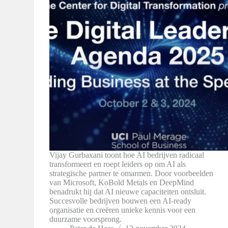
Vijay Gurbaxani toont hoe AI bedrijven radicaal
transformeert en roept leiders op om AI als
strategische partner te omarmen. Door voorbeelden
van Microsoft, KoBold Metals en DeepMind
benadrukt hij dat AI nieuwe capaciteiten ontsluit.
Succesvolle bedrijven bouwen een AI-ready
organisatie en creëren unieke kennis voor een
duurzame voorsprong.