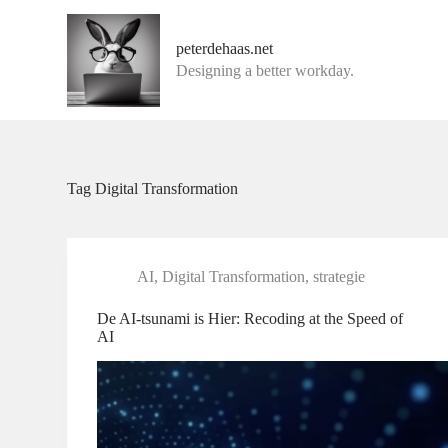
G
a
peterdehaas.net
n
Designing a better workday.
a
a
r
d
e
i
n
Tag
Digital Transformation
h
o
u
d
AI
,
Digital Transformation
,
strategie
De AI-tsunami is Hier: Recoding at the Speed of
AI