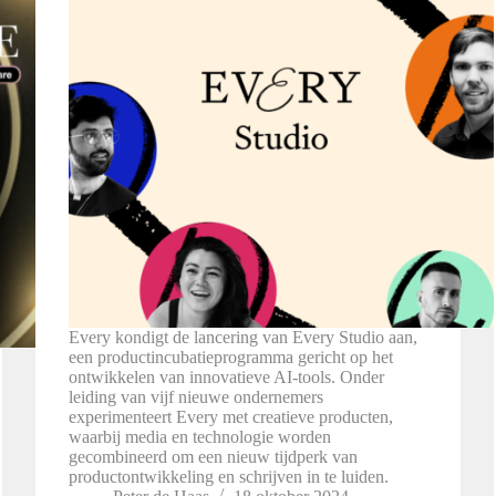
Every kondigt de lancering van Every Studio aan,
een productincubatieprogramma gericht op het
ontwikkelen van innovatieve AI-tools. Onder
leiding van vijf nieuwe ondernemers
experimenteert Every met creatieve producten,
waarbij media en technologie worden
gecombineerd om een nieuw tijdperk van
productontwikkeling en schrijven in te luiden.