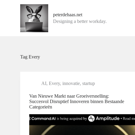
G
a
peterdehaas.net
n
Designing a better workday.
a
a
r
d
e
i
n
Tag
Every
h
o
u
d
AI
,
Every
,
innovatie
,
startup
Van Nieuwe Markt naar Groeiversnelling:
Succesvol Disruptief Innoveren binnen Bestaande
Categorieën