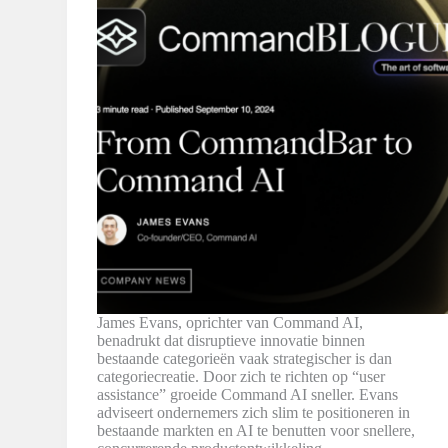
James Evans, oprichter van Command AI,
benadrukt dat disruptieve innovatie binnen
bestaande categorieën vaak strategischer is dan
categoriecreatie. Door zich te richten op “user
assistance” groeide Command AI sneller. Evans
adviseert ondernemers zich slim te positioneren in
bestaande markten en AI te benutten voor snellere,