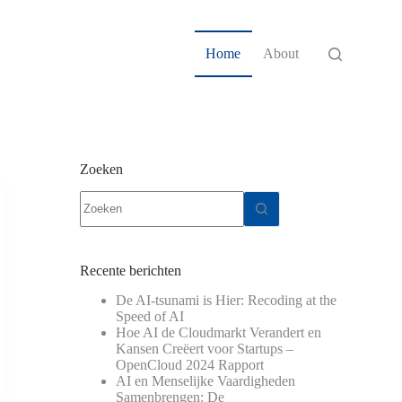
Home
About
Zoeken
Geen
resultaten
Recente berichten
De AI-tsunami is Hier: Recoding at the
Speed of AI
Hoe AI de Cloudmarkt Verandert en
Kansen Creëert voor Startups –
OpenCloud 2024 Rapport
AI en Menselijke Vaardigheden
Samenbrengen: De