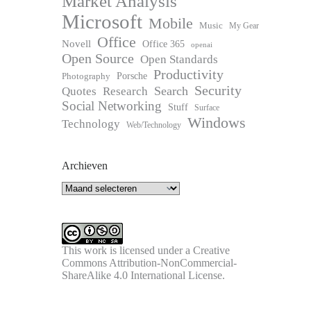
Market Analysis
Microsoft
Mobile
Music
My Gear
Office
Novell
Office 365
openai
Open Source
Open Standards
Productivity
Photography
Porsche
Security
Search
Quotes
Research
Social Networking
Stuff
Surface
Windows
Technology
Web/Technology
Archieven
Archieven
This work is licensed under a
Creative
Commons Attribution-NonCommercial-
ShareAlike 4.0 International License
.