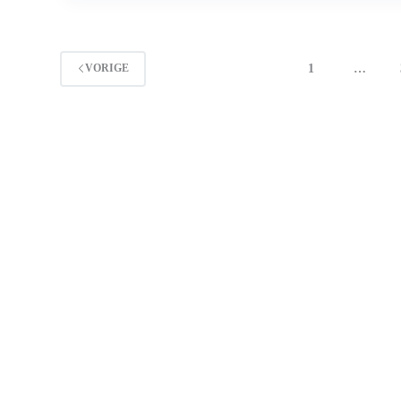
weblog
1
…
VORIGE