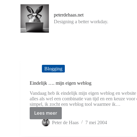
G
a
peterdehaas.net
n
Designing a better workday.
a
a
r
d
e
i
n
h
o
Blogging
u
d
Eindelijk …. mijn eigen weblog
Vandaag heb ik eindelijk mijn eigen weblog en website 
alles als wel een combinatie van tijd en een keuze voor
simpel, ik zocht een weblog tool waarmee ik…
Lees meer
Eindelijk
….
Peter de Haas
7 mei 2004
mijn
eigen