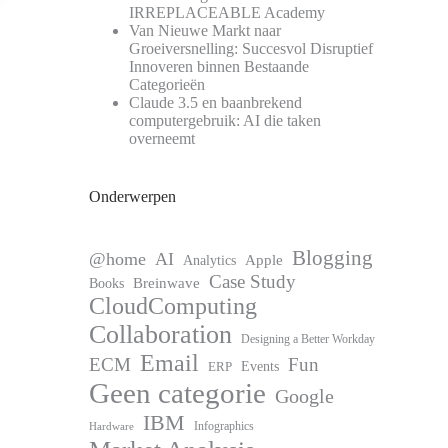
IRREPLACEABLE Academy
Van Nieuwe Markt naar
Groeiversnelling: Succesvol Disruptief
Innoveren binnen Bestaande
Categorieën
Claude 3.5 en baanbrekend
computergebruik: AI die taken
overneemt
Onderwerpen
Blogging
@home
AI
Apple
Analytics
Case Study
Books
Breinwave
CloudComputing
Collaboration
Designing a Better Workday
Email
ECM
Fun
Events
ERP
Geen categorie
Google
IBM
Infographics
Hardware