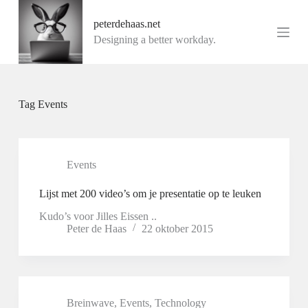
G
peterdehaas.net
a
n
Designing a better workday.
a
a
r
d
e
Tag
Events
i
n
h
o
u
Events
d
Lijst met 200 video’s om je presentatie op te leuken
Kudo’s voor Jilles Eissen ..
Peter de Haas
22 oktober 2015
Breinwave
,
Events
,
Technology