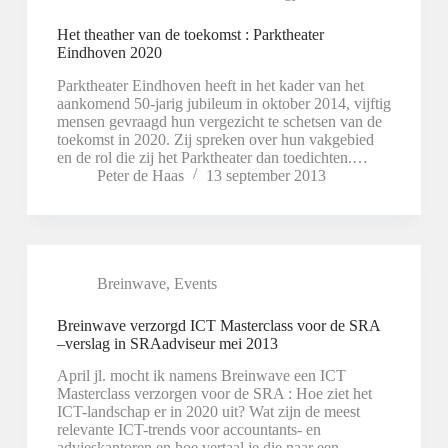
Het theather van de toekomst : Parktheater
Eindhoven 2020
Parktheater Eindhoven heeft in het kader van het
aankomend 50-jarig jubileum in oktober 2014, vijftig
mensen gevraagd hun vergezicht te schetsen van de
toekomst in 2020. Zij spreken over hun vakgebied
en de rol die zij het Parktheater dan toedichten.…
Peter de Haas
13 september 2013
Breinwave
,
Events
Breinwave verzorgd ICT Masterclass voor de SRA
–verslag in SRAadviseur mei 2013
April jl. mocht ik namens Breinwave een ICT
Masterclass verzorgen voor de SRA : Hoe ziet het
ICT-landschap er in 2020 uit? Wat zijn de meest
relevante ICT-trends voor accountants- en
advieskantoren en hoe vertaal je die naar een