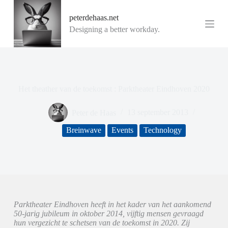
G
peterdehaas.net
a
n
Designing a better workday.
a
a
r
d
e
i
Het theather van de toekomst : Parktheater Eindhoven 2020
n
h
o
Peter de Haas
13 september 2013
u
d
Breinwave
Events
Technology
Parktheater Eindhoven heeft in het kader van het aankomend
50-jarig jubileum in oktober 2014, vijftig mensen gevraagd
hun vergezicht te schetsen van de toekomst in 2020. Zij