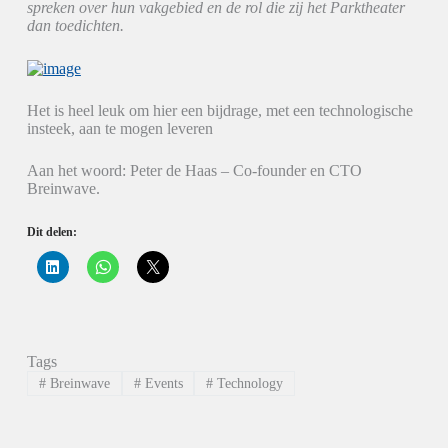
spreken over hun vakgebied en de rol die zij het Parktheater
dan toedichten.
Het is heel leuk om hier een bijdrage, met een technologische
insteek, aan te mogen leveren
Aan het woord: Peter de Haas – Co-founder en CTO
Breinwave.
Dit delen:
K
K
K
l
l
l
i
i
i
k
k
k
o
o
o
m
m
m
o
t
t
p
e
e
Tags
L
d
d
i
e
e
#
Breinwave
#
Events
#
Technology
n
l
l
k
e
e
e
n
n
d
o
o
I
p
p