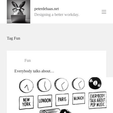
G
peterdehaas.net
a
n
Designing a better workday.
a
a
r
d
e
Tag
Fun
i
n
h
o
u
Fun
d
Everybody talks about…