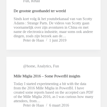
Fun
,
Retail
De grootste groothandel ter wereld
Sinds kort volg ik het youtubekanaal van van Scotty
Adams : Strange Parts. De videos van Scotty gaan
voornamelijk over zijn avonturen in China en met
name de electronica industrie, maar soms ook andere
dingen, zoals zijn bezoek aan de…
Peter de Haas
1 juni 2019
@home
,
Analytics
,
Fun
Mille Miglia 2016 – Some PowerBI insights
Today I started experimenting a bit with the data
from the 2016 Mille Miglia in PowerBI. I have
created some reports based on the accepted cars PDF
of the Mille Miglia 2016, as I was curious how many
attendees, from…
Peter de Haas
6 maart 2016