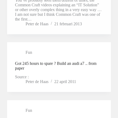
You’ve probably seen them dozens of times, the
Common Craft videos explaining an “IT Solution”
or other overly complex thing in a very easy way …
I am not sure but I think Common Craft was one of
the first…
Peter de Haas
21 februari 2013
Fun
Got 245 hours to spare ? Build an audi a7 .. from
paper
Source :
Peter de Haas
22 april 2011
Fun