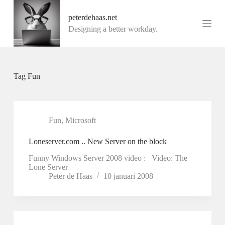
G
peterdehaas.net
a
n
Designing a better workday.
a
a
r
d
e
Tag
Fun
i
n
h
o
u
Fun
,
Microsoft
d
Loneserver.com .. New Server on the block
Funny Windows Server 2008 video : Video: The
Lone Server
Peter de Haas
10 januari 2008