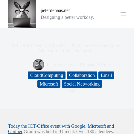
G
peterdehaas.net
a
n
Designing a better workday.
a
a
r
d
e
ICT-Office event : ICT 2010 – 2020 en de visie hierop van
i
Microsoft, Google en Gartner
n
h
Peter de Haas
10 maart 2010
o
u
CloudComputing
Collaboration
Email
d
Microsoft
Social Networking
1 reactie
Today the ICT-Office event with Google, Microsoft and
Gartner
Group was held in Utrecht. Over 180 attendees.