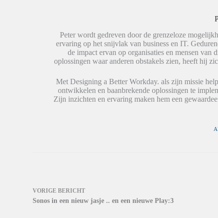
d
o
o
I
p
p
n
W
X
P
t
h
(
e
a
W
Peter wordt gedreven door de grenzeloze mogelijkh
d
t
o
e
s
r
ervaring op het snijvlak van business en IT. Geduren
l
A
d
de impact ervan op organisaties en mensen van 
e
p
t
oplossingen waar anderen obstakels zien, heeft hij zic
n
p
i
(
(
n
W
W
e
o
o
e
Met Designing a Better Workday. als zijn missie help
r
r
n
ontwikkelen en baanbrekende oplossingen te impleme
d
d
n
Zijn inzichten en ervaring maken hem een gewaardeer
t
t
i
i
i
e
n
n
u
e
e
w
e
e
v
A
n
n
e
n
n
n
i
i
s
e
e
t
u
u
e
w
w
r
v
v
g
e
e
e
n
n
o
s
s
p
VORIGE
BERICHT
t
t
e
e
e
n
Sonos in een nieuw jasje .. en een nieuwe Play:3
r
r
d
g
g
)