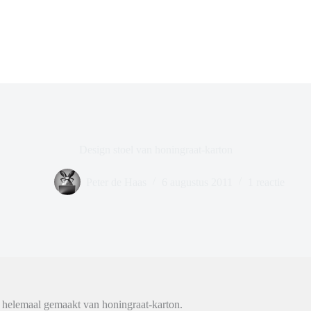
Design stoel van honingraat-karton
Peter de Haas
6 augustus 2011
1 reactie
 helemaal gemaakt van honingraat-karton.