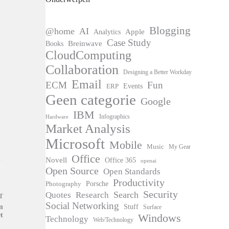
Blogging
@home
AI
Apple
Analytics
Case Study
Books
Breinwave
CloudComputing
Collaboration
Designing a Better Workday
Email
ECM
Fun
Events
ERP
Geen categorie
Google
IBM
Infographics
Hardware
Market Analysis
Microsoft
Mobile
Music
My Gear
Office
Novell
Office 365
openai
Open Source
Open Standards
Productivity
Photography
Porsche
Security
Search
Quotes
Research
T
Social Networking
Stuff
m
Surface
t
Windows
Technology
Web/Technology