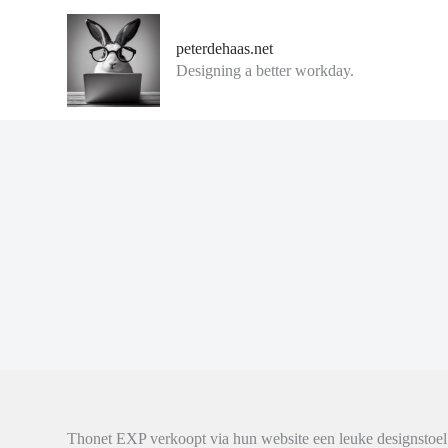
G
a
peterdehaas.net
n
Designing a better workday.
a
a
r
d
e
i
n
h
o
u
d
Thonet EXP verkoopt via hun website een leuke designstoel