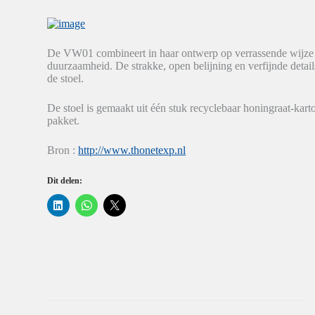
De VW01 combineert in haar ontwerp op verrassende wijze z
duurzaamheid. De strakke, open belijning en verfijnde detail
de stoel.
De stoel is gemaakt uit één stuk recyclebaar honingraat-kart
pakket.
Bron :
http://www.thonetexp.nl
Dit delen:
K
K
K
l
l
l
i
i
i
k
k
k
o
o
o
m
m
m
o
t
t
p
e
e
L
d
d
i
e
e
n
l
l
k
e
e
e
n
n