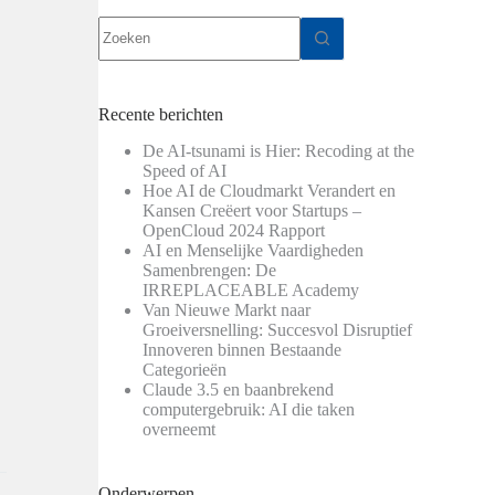
Geen
resultaten
Recente berichten
De AI-tsunami is Hier: Recoding at the
Speed of AI
Hoe AI de Cloudmarkt Verandert en
Kansen Creëert voor Startups –
OpenCloud 2024 Rapport
AI en Menselijke Vaardigheden
Samenbrengen: De
IRREPLACEABLE Academy
Van Nieuwe Markt naar
Groeiversnelling: Succesvol Disruptief
Innoveren binnen Bestaande
Categorieën
Claude 3.5 en baanbrekend
computergebruik: AI die taken
overneemt
Onderwerpen