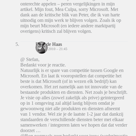
onterechte appelen – peren vergelijkingen in mijn
artikel. Mijn fout, Mea Culpa, sorry Microsoft. Met
dank aan de kritische blik van Peter, die ik van harte
uitnodig om mijn werk te blijven volgen. Zoals ik op
mijn beurt Microsoft (en iedere andere marktpartij
overigens) kritisch zal blijven volgen.
Peter de Haas
16 JUNI 2010 – 21:45
@ Stefan,
Bedankt voor je reactie.
Natuurlijk is er spare van competitie tussen Google en
Microsoft. En laat ik vooropstellen dat competitie het
beste is dat Microsoft (of in wezen elk bedrijf) kan
overkomen. Het zet namelijk aan tot innovatie van de
bestaande produkten en diensten. Net zoals je beschrijft.
Je visie op alles (zowel zakelijk als prive) geintergeerd
op in 1 omgeving zal altijd lastig blijven omdat je
gewoonweg niet alle produkten en diensten afneemt
van 1 vendor. Wel zie je de laatste 1-2 jaar dat dankzij
standaarden de verschillende diensten beter met elkaar
samenwerken / integreren laten we hopen dat dat verder
doorzet …
@Ron nogmaals zeer bedankt voor jouw (weder)reactie