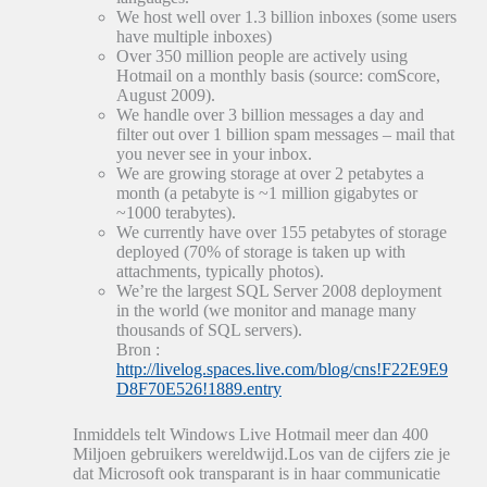
We host well over 1.3 billion inboxes (some users
have multiple inboxes)
Over 350 million people are actively using
Hotmail on a monthly basis (source: comScore,
August 2009).
We handle over 3 billion messages a day and
filter out over 1 billion spam messages – mail that
you never see in your inbox.
We are growing storage at over 2 petabytes a
month (a petabyte is ~1 million gigabytes or
~1000 terabytes).
We currently have over 155 petabytes of storage
deployed (70% of storage is taken up with
attachments, typically photos).
We’re the largest SQL Server 2008 deployment
in the world (we monitor and manage many
thousands of SQL servers).
Bron :
http://livelog.spaces.live.com/blog/cns!F22E9E9
D8F70E526!1889.entry
Inmiddels telt Windows Live Hotmail meer dan 400
Miljoen gebruikers wereldwijd.Los van de cijfers zie je
dat Microsoft ook transparant is in haar communicatie