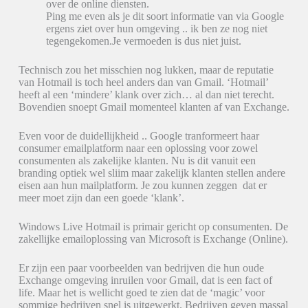
over de online diensten.
Ping me even als je dit soort informatie van via Google
ergens ziet over hun omgeving .. ik ben ze nog niet
tegengekomen.Je vermoeden is dus niet juist.
Technisch zou het misschien nog lukken, maar de reputatie
van Hotmail is toch heel anders dan van Gmail. ‘Hotmail’
heeft al een ‘mindere’ klank over zich… al dan niet terecht.
Bovendien snoept Gmail momenteel klanten af van Exchange.
Even voor de duidellijkheid .. Google tranformeert haar
consumer emailplatform naar een oplossing voor zowel
consumenten als zakelijke klanten. Nu is dit vanuit een
branding optiek wel sliim maar zakelijk klanten stellen andere
eisen aan hun mailplatform. Je zou kunnen zeggen dat er
meer moet zijn dan een goede ‘klank’.
Windows Live Hotmail is primair gericht op consumenten. De
zakellijke emailoplossing van Microsoft is Exchange (Online).
Er zijn een paar voorbeelden van bedrijven die hun oude
Exchange omgeving inruilen voor Gmail, dat is een fact of
life. Maar het is wellicht goed te zien dat de ‘magic’ voor
sommige bedrijven snel is uitgewerkt. Bedrijven geven massal