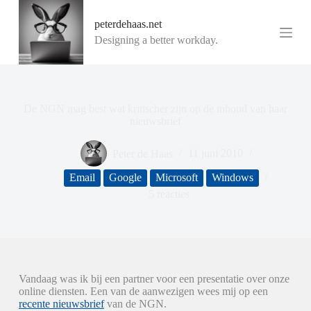
G
peterdehaas.net
a
n
Designing a better workday.
a
a
r
d
e
De NGN mag best wat kritischer zijn op de inhoud van haar
i
nieuwsbrief
n
h
o
Peter de Haas
11 juni 2010
u
d
Email
Google
Microsoft
Windows
5 reacties
Vandaag was ik bij een partner voor een presentatie over onze
online diensten. Een van de aanwezigen wees mij op een
recente nieuwsbrief
van de NGN.