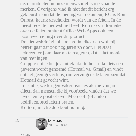
deze producten in onze nieuwsbrief is niets aan te
merken. Overigens vind ik niet dat dit bericht erg
gekleurd is omdat de mening van de auteur, RO is Ron
Onrust, keurig gescheiden wordt van de feiten. In de
meest recente nieuwsbrief heeft Ron naast informatie
over de feiten omtrent Office Web Apps ook een
positieve mening over dit product.
De nieuwsbrief zit al jaren zo in elkaar en wat mij
betreft gaat dat ook nog jaren zo door. Het staat
iedereen vrij om daar op te reageren, dat is het mooie
van meningen.
Grappig dat je het je aantrekt dat in het artikel iets een
gevecht wordt genoemd (Hotmail vs. Gmail) en vindt
dat het geen gevecht is, om vervolgens te laten zien dat
Hotmail dit gevecht wint.
Tenslotte, we krijgen vaker reacties als die van jou,
alleen dan mensen die bijvoorbeeld vinden dat we
teveel en te positief over Microsoft (of andere
bedrijven/producten) praten.
Kortom, much ado about nothing.
Peter de Haas
12 JUNI 2010 – 18:42
Melle,