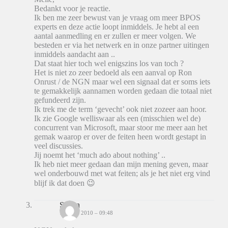
Bedankt voor je reactie.
Ik ben me zeer bewust van je vraag om meer BPOS
experts en deze actie loopt inmiddels. Je hebt al een
aantal aanmedling en er zullen er meer volgen. We
besteden er via het netwerk en in onze partner uitingen
inmiddels aandacht aan ..
Dat staat hier toch wel enigszins los van toch ?
Het is niet zo zeer bedoeld als een aanval op Ron
Onrust / de NGN maar wel een signaal dat er soms iets
te gemakkelijk aannamen worden gedaan die totaal niet
gefundeerd zijn.
Ik trek me de term ‘gevecht’ ook niet zozeer aan hoor.
Ik zie Google welliswaar als een (misschien wel de)
concurrent van Microsoft, maar stoor me meer aan het
gemak waarop er over de feiten heen wordt gestapt in
veel discussies.
Jij noemt het ‘much ado about nothing’ ..
Ik heb niet meer gedaan dan mijn mening geven, maar
wel onderbouwd met wat feiten; als je het niet erg vind
blijf ik dat doen 😉
Stefan
15 JUNI 2010 – 09:48