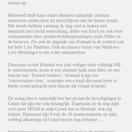
runner up.
Microsoft blijft haar online diensten natuurlijk constant
innoveren omdat deze bij moet blijven met de laatste trends.
Die trends hebben vandaag de dag veel te maken met
integratie met social networking, delen van foto’s en ook voor
consumenten meer productiviteitsoplossingen zoals Office in
de browser. Zie ook de upgrade van Hotmail in de context van
het hele Live Platform. Ook de nieuwe versie van Windows
Live Messenger is een echte metamorfose
Daarnaast wordt Hotmail een stuk veiliger door volledig SSL
te ondersteunen, komt er een slimmer junk mail filter, en een
functie van ‘Trusted Senders’. Hotmail krijgt een
‘conversation view’, waarmee een e-mail discussie beter in
beeld wordt gebracht (een functie die Gmail al bezit).
De vraag hier is natuurlijk hoe het zit met de beveiligingen in
Gmail dat lijkt me ook belangrijk. Daarnaast zie ik nog atijd
veel meer SPAM in mijn Gmail dan in Hotmail, ook erg
irritant. Daarnaast zijn 9 van de 10 spamcomments op mijn
weblog afkomstig uit Gmail boxen nog irritanter …
Internationaal leveren Hotmail en Gmail in de markt voor