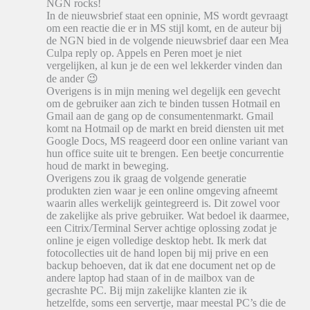
NGN rocks!
In de nieuwsbrief staat een opninie, MS wordt gevraagt
om een reactie die er in MS stijl komt, en de auteur bij
de NGN bied in de volgende nieuwsbrief daar een Mea
Culpa reply op. Appels en Peren moet je niet
vergelijken, al kun je de een wel lekkerder vinden dan
de ander 😉
Overigens is in mijn mening wel degelijk een gevecht
om de gebruiker aan zich te binden tussen Hotmail en
Gmail aan de gang op de consumentenmarkt. Gmail
komt na Hotmail op de markt en breid diensten uit met
Google Docs, MS reageerd door een online variant van
hun office suite uit te brengen. Een beetje concurrentie
houd de markt in beweging.
Overigens zou ik graag de volgende generatie
produkten zien waar je een online omgeving afneemt
waarin alles werkelijk geintegreerd is. Dit zowel voor
de zakelijke als prive gebruiker. Wat bedoel ik daarmee,
een Citrix/Terminal Server achtige oplossing zodat je
online je eigen volledige desktop hebt. Ik merk dat
fotocollecties uit de hand lopen bij mij prive en een
backup behoeven, dat ik dat ene document net op de
andere laptop had staan of in de mailbox van de
gecrashte PC. Bij mijn zakelijke klanten zie ik
hetzelfde, soms een servertje, maar meestal PC’s die de