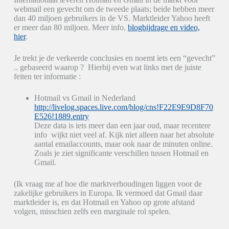
webmail een gevecht om de tweede plaats; beide hebben meer
dan 40 miljoen gebruikers in de VS. Marktleider Yahoo heeft
er meer dan 80 miljoen. Meer info,
blogbijdrage en video,
hier
.
Je trekt je de verkeerde conclusies en noemt iets een “gevecht”
.. gebaseerd waarop ? Hierbij even wat links met de juiste
feiten ter informatie :
Hotmail vs Gmail in Nederland
http://livelog.spaces.live.com/blog/cns!F22E9E9D8F70
E526!1889.entry
Deze data is iets meer dan een jaar oud, maar recentere
info wijkt niet veel af. Kijk niet alleen naar het absolute
aantal emailaccounts, maar ook naar de minuten online.
Zoals je ziet significante verschillen tussen Hotmail en
Gmail.
(Ik vraag me af hoe die marktverhoudingen liggen voor de
zakelijke gebruikers in Europa. Ik vermoed dat Gmail daar
marktleider is, en dat Hotmail en Yahoo op grote afstand
volgen, misschien zelfs een marginale rol spelen.