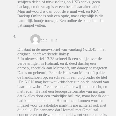
schijven delen of uitwisseling op USB sticks, geen
backup, en de vraag is er een betaalbaar alternatief.
Mijn antwoord is dan voor de e-mail wel, en KPN
Backup Online is ook een optie, maar eigenlijk is dit
natuurlijk houtje touwtje. Een online desktop kan dat
gat simpel vullen.
Ron
15 JUNI 2010 – 11:10
Dit staat in de nieuwsbrief van vandaag (v.13.45 – het
origineel heeft werkende links):
* In nieuwsbrief 13.38 schreef ik een stukje over de
verbeteringen in Hotmail, en ik deed daarbij een
oproep, specifiek aan Microsoft, om daarop te reageren.
Dat is nu gebeurd; Peter de Haas van Microsoft pakte
de handschoen op, en schreef in een blog onder de titel
‘De NGN mag best wat kritischer zijn op de inhoud van
haar nieuwsbrief’ een reactie. Peter wijst me terecht, en
met reden. Het zal een beroepsdeformatie van mij zijn
dat ik alles door een ‘zakelijke bril’ zie, maar hoe ik ooit
had kunnen denken dat Hotmail zou kunnen worden
ingezet voor de zakelijke markt is me achteraf ook niet
duidelijk. De aanname dat Hotmail met Gmail zal
concurreren op de zakelijke markt zorgt voor een reeks