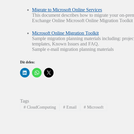
Migrate to Microsoft Online Services
This document describes how to migrate your on-pr
Exchange Online Microsoft Online Migration Toolkit
Microsoft Online Migration Toolkit
Sample migration planning materials including: projec
templates, Known Issues and FAQ.
Sample e-mail migration planning materials
Dit delen:
K
K
K
l
l
l
i
i
i
k
k
k
o
o
o
m
m
m
o
t
t
p
e
e
Tags
L
d
d
i
e
e
#
CloudComputing
#
Email
#
Microsoft
n
l
l
k
e
e
e
n
n
d
o
o
I
p
p
n
W
X