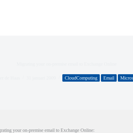
Migrating your on-premise email to Exchange Online
er de Haas
31 januari 2009
CloudComputing
Email
Micros
grating your on-premise email to Exchange Online: