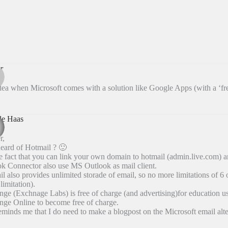
r
ea when Microsoft comes with a solution like Google Apps (with a ‘fre
de Haas
r,
eard of Hotmail ? 🙂
e fact that you can link your own domain to hotmail (admin.live.com) a
k Connector also use MS Outlook as mail client.
l also provides unlimited storade of email, so no more limitations of 6 
limitation).
ge (Exchnage Labs) is free of charge (and advertising)for education us
ge Online to become free of charge.
eminds me that I do need to make a blogpost on the Microsoft email alt