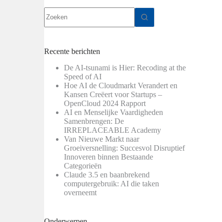
Geen
resultaten
Recente berichten
De AI-tsunami is Hier: Recoding at the
Speed of AI
Hoe AI de Cloudmarkt Verandert en
Kansen Creëert voor Startups –
OpenCloud 2024 Rapport
AI en Menselijke Vaardigheden
Samenbrengen: De
IRREPLACEABLE Academy
Van Nieuwe Markt naar
Groeiversnelling: Succesvol Disruptief
Innoveren binnen Bestaande
Categorieën
Claude 3.5 en baanbrekend
computergebruik: AI die taken
overneemt
Onderwerpen