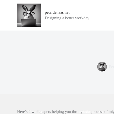
G
a
peterdehaas.net
n
Designing a better workday.
a
a
r
d
e
i
n
h
o
u
d
Pet
Here’s 2 whitepapers helping you through the process of mi