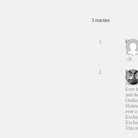
3 reacties
Helme
Any id
:-)).
Peter 
Helme
Ever h
and th
Outloo
Hotmai
ever a 
Exchan
Exchan
This r