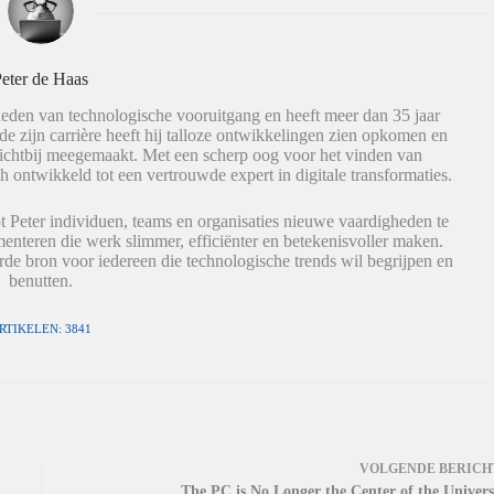
eter de Haas
eden van technologische vooruitgang en heeft meer dan 35 jaar
de zijn carrière heeft hij talloze ontwikkelingen zien opkomen en
dichtbij meegemaakt. Met een scherp oog voor het vinden van
h ontwikkeld tot een vertrouwde expert in digitale transformaties.
t Peter individuen, teams en organisaties nieuwe vaardigheden te
nteren die werk slimmer, efficiënter en betekenisvoller maken.
de bron voor iedereen die technologische trends wil begrijpen en
benutten.
RTIKELEN: 3841
VOLGENDE
BERICH
The PC is No Longer the Center of the Univers