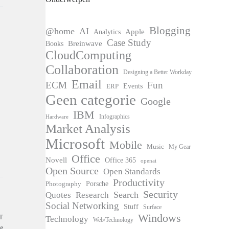
Blogging
@home
AI
Apple
Analytics
Case Study
Books
Breinwave
CloudComputing
Collaboration
Designing a Better Workday
Email
ECM
Fun
Events
ERP
Geen categorie
Google
IBM
Infographics
Hardware
Market Analysis
Microsoft
Mobile
Music
My Gear
Office
Novell
Office 365
openai
Open Source
Open Standards
Productivity
Photography
Porsche
Security
Search
Quotes
Research
Social Networking
Stuff
Surface
Windows
T
Technology
Web/Technology
e