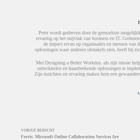
t
h
(
e
a
W
d
t
o
e
s
r
l
A
d
e
p
t
P
n
p
i
(
(
n
W
W
e
Peter wordt gedreven door de grenzeloze mogelijkh
o
o
e
ervaring op het snijvlak van business en IT. Geduren
r
r
n
de impact ervan op organisaties en mensen van 
d
d
n
t
t
i
oplossingen waar anderen obstakels zien, heeft hij zic
i
i
e
n
n
u
e
e
w
Met Designing a Better Workday. als zijn missie help
e
e
v
ontwikkelen en baanbrekende oplossingen te impleme
n
n
e
n
n
n
Zijn inzichten en ervaring maken hem een gewaardeer
i
i
s
e
e
t
u
u
e
w
w
r
v
v
g
A
e
e
e
n
n
o
s
s
p
t
t
e
e
e
n
r
r
d
g
g
)
e
e
o
o
VORIGE
BERICHT
p
p
Ferris: Microsoft Online Collaboration Services Are
e
e