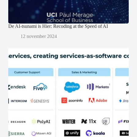
e
e
n
n
d
d
)
)
De AI-tsunami is Hier: Recoding at the Speed of AI
12 november 2024