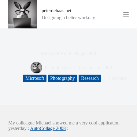
G
peterdehaas.net
a
n
Designing a better workday.
a
a
r
d
e
i
Microsoft AutoCollage 2008
n
h
o
Peter de Haas
14 augustus 2008
u
d
Microsoft
Photography
Research
3 reacties
My colleague Michael showed me a very cool application
yesterday :
AutoCollage 2008
: