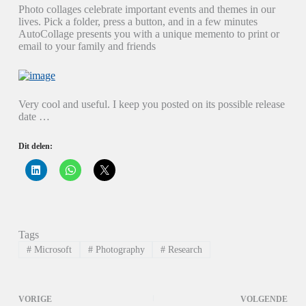
Photo collages celebrate important events and themes in our
lives. Pick a folder, press a button, and in a few minutes
AutoCollage presents you with a unique memento to print or
email to your family and friends
Very cool and useful. I keep you posted on its possible release
date …
Dit delen:
K
K
K
l
l
l
i
i
i
k
k
k
o
o
o
m
m
m
o
t
t
p
e
e
Tags
L
d
d
i
e
e
#
Microsoft
#
Photography
#
Research
n
l
l
k
e
e
e
n
n
d
o
o
I
p
p
VORIGE
VOLGENDE
n
W
X