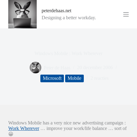
G
peterdehaas.net
a
n
Designing a better workday.
a
a
r
d
e
i
Windows Mobile : Work Wherever
n
h
o
Peter de Haas
20 december 2006
u
d
Microsoft
Mobile
2 reacties
Windows Mobile has a very nice new advertising campaign :
Work Wherever
… improve your work/life balance … sort of
😀