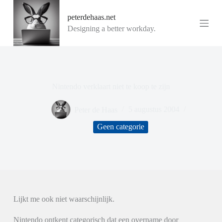
G
peterdehaas.net
a
n
Designing a better workday.
a
a
r
d
e
i
Nintendo verklaart niet te koop te zijn
n
h
o
Peter de Haas
5 augustus 2004
u
d
Geen categorie
Lijkt me ook niet waarschijnlijk.
Nintendo ontkent categorisch dat een overname door