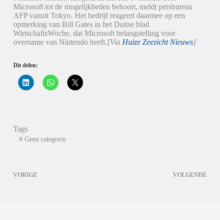
Microsoft tot de mogelijkheden behoort, meldt persbureau
AFP vanuit Tokyo. Het bedrijf reageert daarmee op een
opmerking van Bill Gates in het Duitse blad
WirtschaftsWoche, dat Microsoft belangstelling voor
overname van Nintendo heeft.
[Via
Huize Zeezicht Nieuws
]
Dit delen:
K
K
K
l
l
l
i
i
i
k
k
k
o
o
o
m
m
m
o
t
t
p
e
e
Tags
L
d
d
i
e
e
#
Geen categorie
n
l
l
k
e
e
e
n
n
d
o
o
I
p
p
VORIGE
VOLGENDE
n
W
X
t
h
(
e
a
W
d
t
o
e
s
r
l
A
d
e
p
t