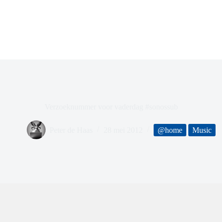
Verzoeknummer voor vaderdag #sonossub
Peter de Haas
28 mei 2012
@home
Music
…