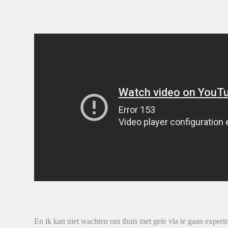
En ik kan niet wachten om thuis met gele vla te gaan exper