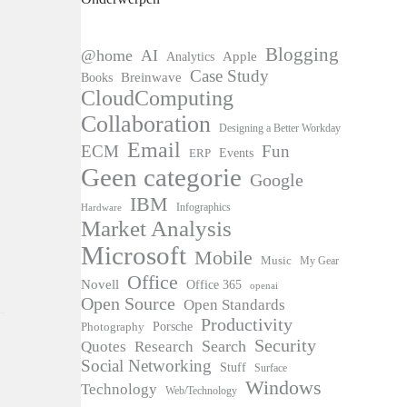
Blogging
@home
AI
Apple
Analytics
Case Study
Books
Breinwave
CloudComputing
Collaboration
Designing a Better Workday
Email
ECM
Fun
Events
ERP
Geen categorie
Google
IBM
Infographics
Hardware
Market Analysis
Microsoft
Mobile
Music
My Gear
Office
Novell
Office 365
openai
Open Source
Open Standards
Productivity
Photography
Porsche
Security
Search
Quotes
Research
Social Networking
Stuff
Surface
Windows
Technology
Web/Technology