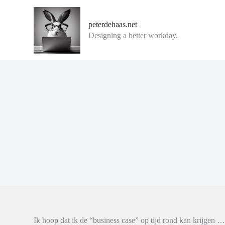
G
a
peterdehaas.net
n
Designing a better workday.
a
a
r
d
e
i
n
h
o
u
d
Ik hoop dat ik de “business case” op tijd rond kan krijgen 