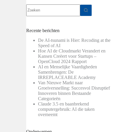
Geen
resultaten
Recente berichten
De AI-tsunami is Hier: Recoding at the
Speed of AI
Hoe AI de Cloudmarkt Verandert en
Kansen Creëert voor Startups –
OpenCloud 2024 Rapport
AI en Menselijke Vaardigheden
Samenbrengen: De
IRREPLACEABLE Academy
Van Nieuwe Markt naar
Groeiversnelling: Succesvol Disruptief
Innoveren binnen Bestaande
Categorieën
Claude 3.5 en baanbrekend
computergebruik: AI die taken
overneemt
Onderwerpen