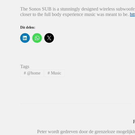
The Sonos SUB is a stunningly designed wireless subwoofer
closer to the full body experience music was meant to be.
ht
Dit delen:
K
K
K
l
l
l
i
i
i
k
k
k
o
o
o
m
m
m
o
t
t
p
e
e
Tags
L
d
d
i
e
e
#
@home
#
Music
n
l
l
k
e
e
e
n
n
d
o
o
I
p
p
n
W
X
t
h
(
e
a
W
d
t
o
e
s
r
l
A
d
e
p
t
P
n
p
i
(
(
n
W
W
e
Peter wordt gedreven door de grenzeloze mogelijkh