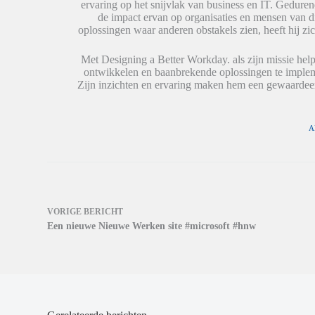
o
o
e
ervaring op het snijvlak van business en IT. Geduren
r
r
n
de impact ervan op organisaties en mensen van 
d
d
n
t
t
i
oplossingen waar anderen obstakels zien, heeft hij zic
i
i
e
n
n
u
e
e
w
Met Designing a Better Workday. als zijn missie help
e
e
v
ontwikkelen en baanbrekende oplossingen te impleme
n
n
e
n
n
n
Zijn inzichten en ervaring maken hem een gewaardeer
i
i
s
e
e
t
u
u
e
w
w
r
v
v
g
A
e
e
e
n
n
o
s
s
p
t
t
e
e
e
n
r
r
d
g
g
)
e
e
o
o
VORIGE
BERICHT
p
p
Een nieuwe Nieuwe Werken site #microsoft #hnw
e
e
n
n
d
d
)
)