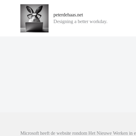
G
a
peterdehaas.net
n
Designing a better workday.
a
a
r
d
e
i
n
h
o
u
d
Microsoft heeft de website rondom Het Nieuwe Werken in ee