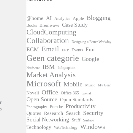
Blogging
@home
AI
Apple
Analytics
Case Study
Books
Breinwave
CloudComputing
Collaboration
Designing a Better Workday
Email
ECM
Fun
Events
ERP
Geen categorie
Google
IBM
Infographics
Hardware
Market Analysis
Microsoft
Mobile
Music
My Gear
Office
Novell
Office 365
openai
Open Source
Open Standards
T
Productivity
Photography
Porsche
b
Security
Search
Quotes
Research
Social Networking
Stuff
Surface
Windows
Technology
Web/Technology