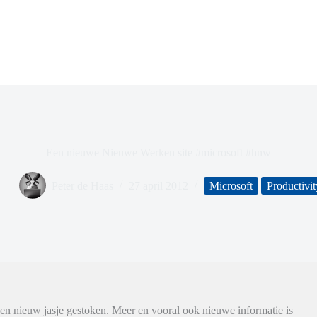
Een nieuwe Nieuwe Werken site #microsoft #hnw
Peter de Haas
27 april 2012
Microsoft
Productivit
n nieuw jasje gestoken. Meer en vooral ook nieuwe informatie is