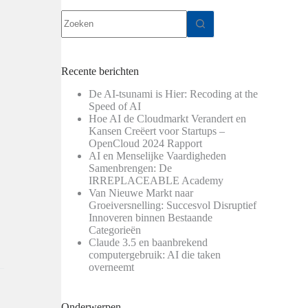
Geen
resultaten
Recente berichten
De AI-tsunami is Hier: Recoding at the
Speed of AI
Hoe AI de Cloudmarkt Verandert en
Kansen Creëert voor Startups –
OpenCloud 2024 Rapport
AI en Menselijke Vaardigheden
Samenbrengen: De
IRREPLACEABLE Academy
Van Nieuwe Markt naar
Groeiversnelling: Succesvol Disruptief
Innoveren binnen Bestaande
Categorieën
Claude 3.5 en baanbrekend
computergebruik: AI die taken
overneemt
Onderwerpen