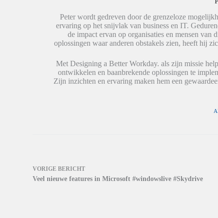
P
n
p
i
(
(
n
W
W
e
Peter wordt gedreven door de grenzeloze mogelijkh
o
o
e
ervaring op het snijvlak van business en IT. Geduren
r
r
n
de impact ervan op organisaties en mensen van 
d
d
n
t
t
i
oplossingen waar anderen obstakels zien, heeft hij zic
i
i
e
n
n
u
e
e
w
Met Designing a Better Workday. als zijn missie help
e
e
v
ontwikkelen en baanbrekende oplossingen te impleme
n
n
e
n
n
n
Zijn inzichten en ervaring maken hem een gewaardeer
i
i
s
e
e
t
u
u
e
w
w
r
v
v
g
A
e
e
e
n
n
o
s
s
p
t
t
e
e
e
n
r
r
d
g
g
)
e
e
o
o
VORIGE
BERICHT
p
p
Veel nieuwe features in Microsoft #windowslive #Skydrive
e
e
n
n
d
d
)
)