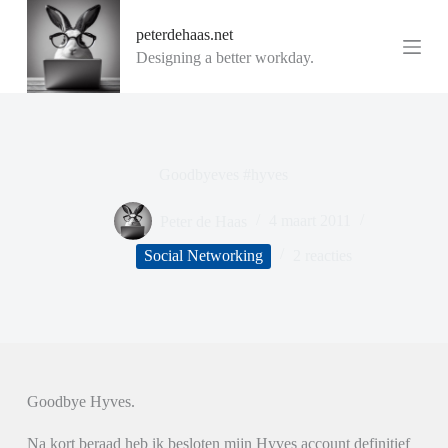
G
peterdehaas.net
a
n
Designing a better workday.
a
a
r
d
e
i
Goodbyeves #hyves
n
h
o
Peter de Haas
4 maart 2011
u
d
Social Networking
2 reacties
Goodbye Hyves.
Na kort beraad heb ik besloten mijn Hyves account definitief