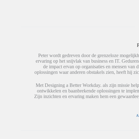
k
e
e
e
n
n
d
o
o
I
p
p
n
W
X
t
h
(
e
a
W
d
t
o
e
s
r
l
A
d
e
p
t
P
n
p
i
(
(
n
W
W
e
Peter wordt gedreven door de grenzeloze mogelijkh
o
o
e
ervaring op het snijvlak van business en IT. Geduren
r
r
n
de impact ervan op organisaties en mensen van 
d
d
n
t
t
i
oplossingen waar anderen obstakels zien, heeft hij zic
i
i
e
n
n
u
e
e
w
Met Designing a Better Workday. als zijn missie help
e
e
v
ontwikkelen en baanbrekende oplossingen te impleme
n
n
e
n
n
n
Zijn inzichten en ervaring maken hem een gewaardeer
i
i
s
e
e
t
u
u
e
w
w
r
v
v
g
A
e
e
e
n
n
o
s
s
p
t
t
e
e
e
n