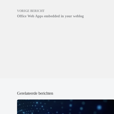
r
r
d
g
g
)
e
e
o
o
VORIGE
BERICHT
p
p
Office Web Apps embedded in your weblog
e
e
n
n
d
d
)
)
Gerelateerde berichten