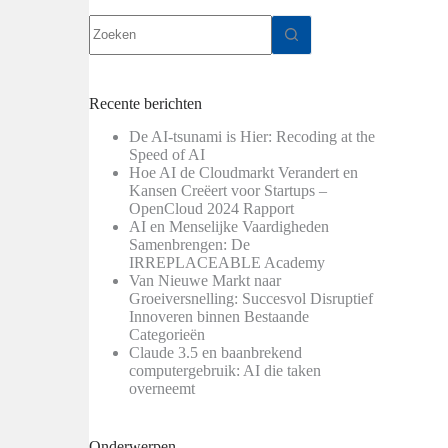
Geen
resultaten
Recente berichten
De AI-tsunami is Hier: Recoding at the
Speed of AI
Hoe AI de Cloudmarkt Verandert en
Kansen Creëert voor Startups –
OpenCloud 2024 Rapport
AI en Menselijke Vaardigheden
Samenbrengen: De
IRREPLACEABLE Academy
Van Nieuwe Markt naar
Groeiversnelling: Succesvol Disruptief
Innoveren binnen Bestaande
Categorieën
Claude 3.5 en baanbrekend
computergebruik: AI die taken
overneemt
Onderwerpen