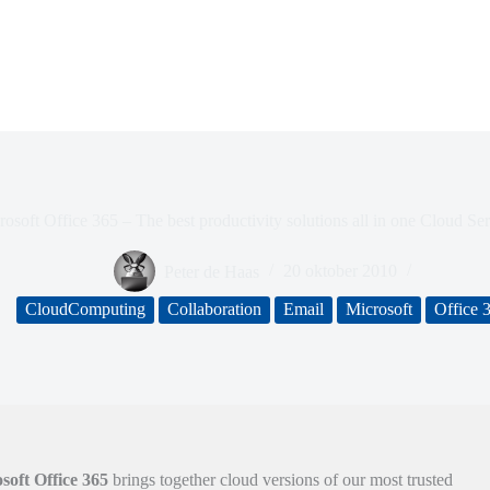
osoft Office 365 – The best productivity solutions all in one Cloud Se
Peter de Haas
20 oktober 2010
CloudComputing
Collaboration
Email
Microsoft
Office 
soft Office 365
brings together cloud versions of our most trusted