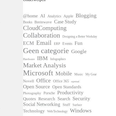
Blogging
@home
AI
Apple
Analytics
Case Study
Books
Breinwave
CloudComputing
Collaboration
Designing a Better Workday
Email
ECM
Fun
Events
ERP
Geen categorie
Google
IBM
Infographics
Hardware
Market Analysis
Microsoft
Mobile
Music
My Gear
Office
Novell
Office 365
openai
Open Source
Open Standards
Productivity
Photography
Porsche
Security
Search
Quotes
Research
Social Networking
Stuff
Surface
Windows
Technology
Web/Technology