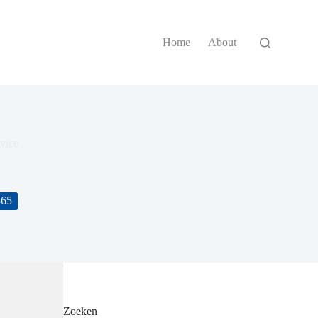
Home
About
rvice
365
Zoeken