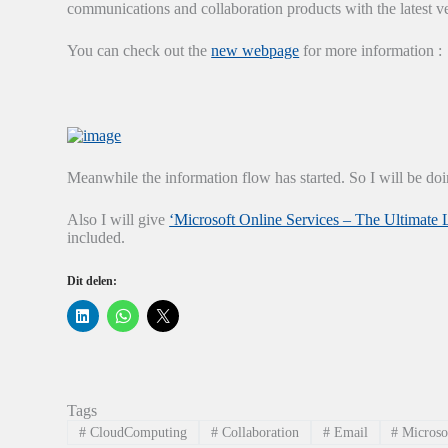
communications and collaboration products with the latest ver
You can check out the
new webpage
for more information :
Meanwhile the information flow has started. So I will be doi
Also I will give
‘Microsoft Online Services – The Ultimate L
included.
Dit delen:
K
K
K
l
l
l
i
i
i
k
k
k
o
o
o
m
m
m
o
t
t
p
e
e
Tags
L
d
d
i
e
e
#
CloudComputing
#
Collaboration
#
Email
#
Microso
n
l
l