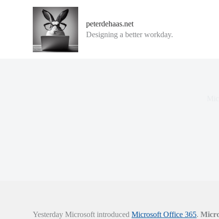
G
a
peterdehaas.net
n
Designing a better workday.
a
a
r
d
e
i
n
h
Micr
o
u
d
Yesterday Microsoft introduced
Microsoft Office 365
.
Micro