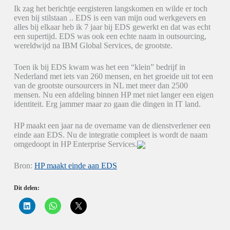
Ik zag het berichtje eergisteren langskomen en wilde er toch
even bij stilstaan .. EDS is een van mijn oud werkgevers en
alles bij elkaar heb ik 7 jaar bij EDS gewerkt en dat was echt
een supertijd. EDS was ook een echte naam in outsourcing,
wereldwijd na IBM Global Services, de grootste.
Toen ik bij EDS kwam was het een “klein” bedrijf in
Nederland met iets van 260 mensen, en het groeide uit tot een
van de grootste oursourcers in NL met meer dan 2500
mensen. Nu een afdeling binnen HP met niet langer een eigen
identiteit. Erg jammer maar zo gaan die dingen in IT land.
HP maakt een jaar na de overname van de dienstverlener een
einde aan EDS. Nu de integratie compleet is wordt de naam
omgedoopt in HP Enterprise Services.
Bron:
HP maakt einde aan EDS
Dit delen:
K
K
K
l
l
l
i
i
i
k
k
k