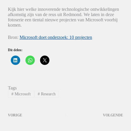
Kijk hier welke innoverende technologische ontwikkelingen
afkomstig zijn van de reus uit Redmond. We laten in deze
fotoserie een tiental nieuwe projecten van Microsoft voorbij
komen.
Bron:
Microsoft doet onderzoek: 10 projecten
Dit delen:
K
K
K
l
l
l
i
i
i
k
k
k
o
o
o
m
m
m
o
t
t
p
e
e
Tags
L
d
d
i
e
e
#
Microsoft
#
Research
n
l
l
k
e
e
e
n
n
d
o
o
I
p
p
VORIGE
VOLGENDE
n
W
X
t
h
(
e
a
W
d
t
o