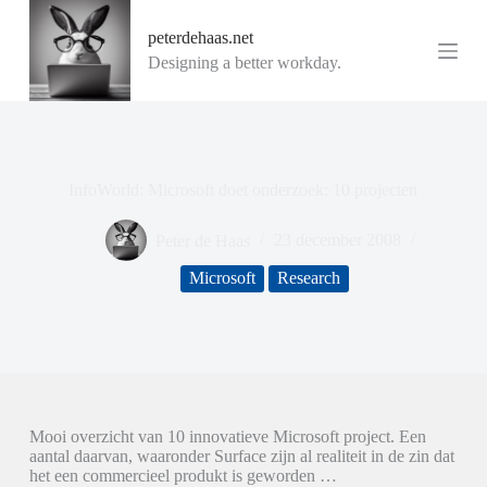
G
peterdehaas.net
a
n
Designing a better workday.
a
a
r
d
e
i
InfoWorld: Microsoft doet onderzoek: 10 projecten
n
h
o
Peter de Haas
23 december 2008
u
d
Microsoft
Research
Mooi overzicht van 10 innovatieve Microsoft project. Een
aantal daarvan, waaronder Surface zijn al realiteit in de zin dat
het een commercieel produkt is geworden …