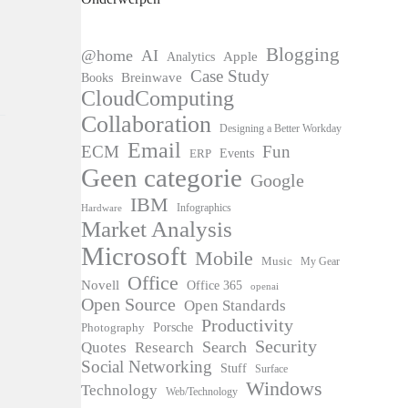
Blogging
@home
AI
Apple
Analytics
Case Study
Books
Breinwave
CloudComputing
Collaboration
Designing a Better Workday
Email
ECM
Fun
Events
ERP
Geen categorie
Google
IBM
Infographics
Hardware
Market Analysis
Microsoft
Mobile
Music
My Gear
Office
Novell
Office 365
openai
Open Source
Open Standards
Productivity
Photography
Porsche
Security
Search
Quotes
Research
Social Networking
Stuff
Surface
Windows
Technology
Web/Technology