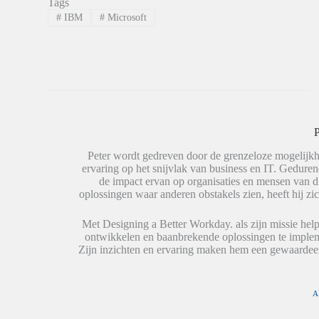
Tags
L
d
d
i
e
e
#
IBM
#
Microsoft
n
l
l
k
e
e
e
n
n
d
o
o
I
p
p
n
W
X
t
h
(
e
a
W
d
t
o
e
s
r
l
A
d
e
p
t
P
n
p
i
(
(
n
W
W
e
Peter wordt gedreven door de grenzeloze mogelijkh
o
o
e
ervaring op het snijvlak van business en IT. Geduren
r
r
n
de impact ervan op organisaties en mensen van 
d
d
n
t
t
i
oplossingen waar anderen obstakels zien, heeft hij zic
i
i
e
n
n
u
e
e
w
Met Designing a Better Workday. als zijn missie help
e
e
v
ontwikkelen en baanbrekende oplossingen te impleme
n
n
e
n
n
n
Zijn inzichten en ervaring maken hem een gewaardeer
i
i
s
e
e
t
u
u
e
w
w
r
v
v
g
A
e
e
e
n
n
o