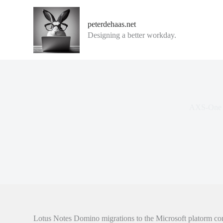
G
a
peterdehaas.net
n
Designing a better workday.
a
a
r
d
e
i
n
h
AXS-One a
o
u
d
Lotus Notes Domino migrations to the Microsoft platorm cont