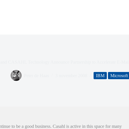
nd CASAHL Technology Announce Partnership to Accelerate E-Mail
Peter de Haas
3 november 2008
IBM
Microsoft
inue to be a good business. Casahl is active in this space for many