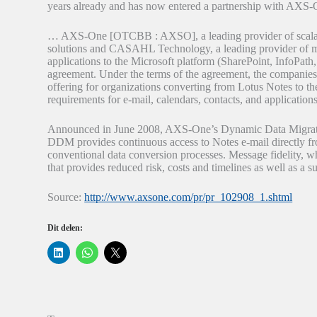
years already and has now entered a partnership with AXS-
… AXS-One [OTCBB : AXSO], a leading provider of scala
solutions and CASAHL Technology, a leading provider of mi
applications to the Microsoft platform (SharePoint, InfoPa
agreement. Under the terms of the agreement, the companies w
offering for organizations converting from Lotus Notes to t
requirements for e-mail, calendars, contacts, and application
Announced in June 2008, AXS-One’s Dynamic Data Migrator
DDM provides continuous access to Notes e-mail directly from
conventional data conversion processes. Message fidelity, whic
that provides reduced risk, costs and timelines as well as a 
Source:
http://www.axsone.com/pr/pr_102908_1.shtml
Dit delen:
K
K
K
l
l
l
i
i
i
k
k
k
o
o
o
m
m
m
o
t
t
p
e
e