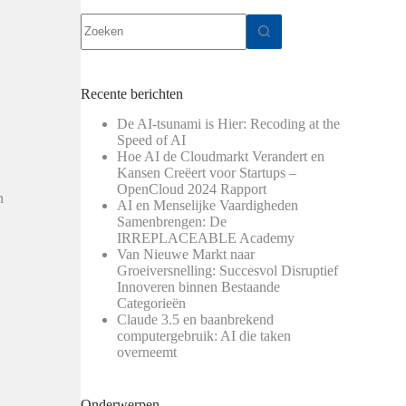
Geen
resultaten
Recente berichten
De AI-tsunami is Hier: Recoding at the
Speed of AI
Hoe AI de Cloudmarkt Verandert en
Kansen Creëert voor Startups –
OpenCloud 2024 Rapport
n
AI en Menselijke Vaardigheden
Samenbrengen: De
IRREPLACEABLE Academy
Van Nieuwe Markt naar
Groeiversnelling: Succesvol Disruptief
Innoveren binnen Bestaande
Categorieën
Claude 3.5 en baanbrekend
computergebruik: AI die taken
overneemt
Onderwerpen