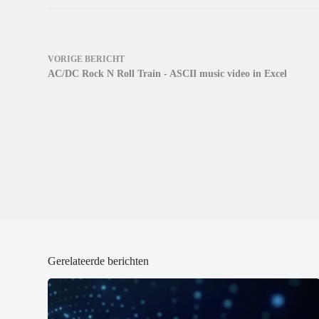
s
s
p
t
t
e
e
e
n
r
r
d
g
g
)
e
e
o
o
VORIGE
BERICHT
p
p
AC/DC Rock N Roll Train - ASCII music video in Excel
e
e
n
n
d
d
)
)
Gerelateerde berichten