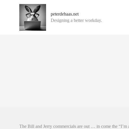
G
a
peterdehaas.net
n
Designing a better workday.
a
a
r
d
e
i
n
h
o
u
d
The Bill and Jerry commercials are out … in come the “I’m a