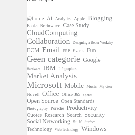
Blogging
@home
AI
Apple
Analytics
Case Study
Books
Breinwave
CloudComputing
Collaboration
Designing a Better Workday
Email
ECM
Fun
Events
ERP
Geen categorie
Google
IBM
Infographics
Hardware
Market Analysis
Microsoft
Mobile
Music
My Gear
Office
Novell
Office 365
openai
Open Source
Open Standards
Productivity
Photography
Porsche
Security
Search
Quotes
Research
Social Networking
Stuff
Surface
Windows
Technology
Web/Technology