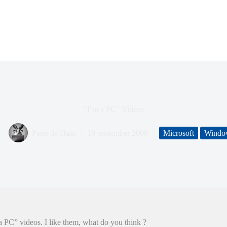
"I’m a PC" Videos
Peter de Haas
19 september 2008
Microsoft
Windo
 PC” videos. I like them, what do you think ?