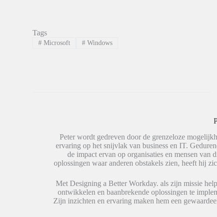
k
k
k
o
o
o
m
m
m
o
t
t
p
e
e
Tags
L
d
d
i
e
e
#
Microsoft
#
Windows
n
l
l
k
e
e
e
n
n
d
o
o
I
p
p
n
W
X
t
h
(
e
a
W
d
t
o
e
s
r
l
A
d
e
p
t
P
n
p
i
(
(
n
W
W
e
Peter wordt gedreven door de grenzeloze mogelijkh
o
o
e
ervaring op het snijvlak van business en IT. Geduren
r
r
n
de impact ervan op organisaties en mensen van 
d
d
n
t
t
i
oplossingen waar anderen obstakels zien, heeft hij zic
i
i
e
n
n
u
e
e
w
Met Designing a Better Workday. als zijn missie help
e
e
v
ontwikkelen en baanbrekende oplossingen te impleme
n
n
e
n
n
n
Zijn inzichten en ervaring maken hem een gewaardeer
i
i
s
e
e
t