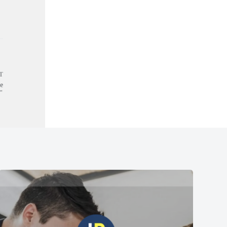
T
e
"