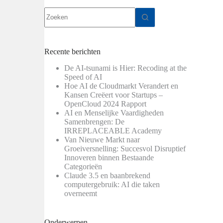
Geen
resultaten
Recente berichten
De AI-tsunami is Hier: Recoding at the
Speed of AI
Hoe AI de Cloudmarkt Verandert en
Kansen Creëert voor Startups –
OpenCloud 2024 Rapport
AI en Menselijke Vaardigheden
Samenbrengen: De
IRREPLACEABLE Academy
Van Nieuwe Markt naar
Groeiversnelling: Succesvol Disruptief
Innoveren binnen Bestaande
Categorieën
Claude 3.5 en baanbrekend
computergebruik: AI die taken
overneemt
Onderwerpen