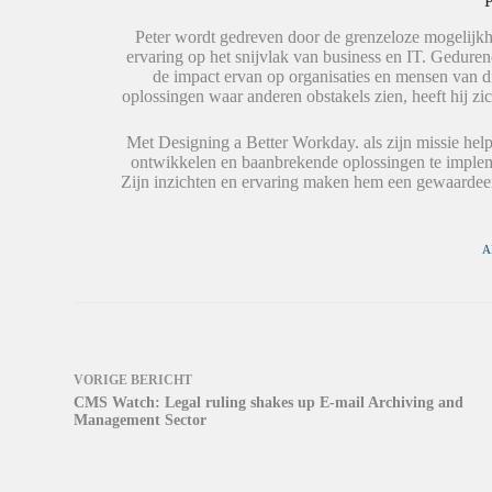
P
n
p
i
(
(
n
W
W
e
Peter wordt gedreven door de grenzeloze mogelijkh
o
o
e
ervaring op het snijvlak van business en IT. Geduren
r
r
n
de impact ervan op organisaties en mensen van 
d
d
n
t
t
i
oplossingen waar anderen obstakels zien, heeft hij zic
i
i
e
n
n
u
e
e
w
Met Designing a Better Workday. als zijn missie help
e
e
v
ontwikkelen en baanbrekende oplossingen te impleme
n
n
e
n
n
n
Zijn inzichten en ervaring maken hem een gewaardeer
i
i
s
e
e
t
u
u
e
w
w
r
v
v
g
A
e
e
e
n
n
o
s
s
p
t
t
e
e
e
n
r
r
d
g
g
)
e
e
o
o
VORIGE
BERICHT
p
p
CMS Watch: Legal ruling shakes up E-mail Archiving and
e
e
n
n
Management Sector
d
d
)
)