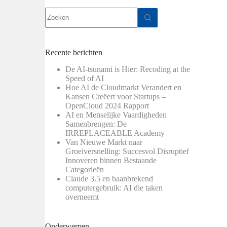
Geen
resultaten
Recente berichten
De AI-tsunami is Hier: Recoding at the
Speed of AI
Hoe AI de Cloudmarkt Verandert en
Kansen Creëert voor Startups –
OpenCloud 2024 Rapport
AI en Menselijke Vaardigheden
Samenbrengen: De
IRREPLACEABLE Academy
Van Nieuwe Markt naar
Groeiversnelling: Succesvol Disruptief
Innoveren binnen Bestaande
Categorieën
Claude 3.5 en baanbrekend
computergebruik: AI die taken
overneemt
Onderwerpen