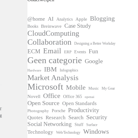
Blogging
@home
AI
Apple
Analytics
Case Study
Books
Breinwave
CloudComputing
Collaboration
Designing a Better Workday
Email
ECM
Fun
Events
ERP
Geen categorie
Google
IBM
Infographics
Hardware
Market Analysis
Microsoft
Mobile
Music
My Gear
Office
Novell
Office 365
openai
Open Source
Open Standards
Productivity
T
Photography
Porsche
g
Security
Search
Quotes
Research
Social Networking
Stuff
Surface
Windows
Technology
Web/Technology