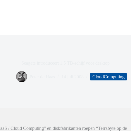
Seagate introduceert 1,5 TB-schijf voor desktop
Peter de Haas
14 juli 2008
CloudComputing
SaaS / Cloud Computing” en diskfabrikanten roepen “Terrabyte op de