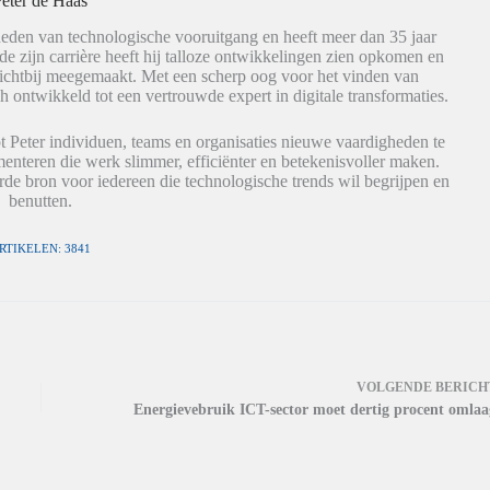
eter de Haas
eden van technologische vooruitgang en heeft meer dan 35 jaar
de zijn carrière heeft hij talloze ontwikkelingen zien opkomen en
dichtbij meegemaakt. Met een scherp oog voor het vinden van
h ontwikkeld tot een vertrouwde expert in digitale transformaties.
t Peter individuen, teams en organisaties nieuwe vaardigheden te
nteren die werk slimmer, efficiënter en betekenisvoller maken.
de bron voor iedereen die technologische trends wil begrijpen en
benutten.
RTIKELEN: 3841
VOLGENDE
BERICH
Energievebruik ICT-sector moet dertig procent omlaa