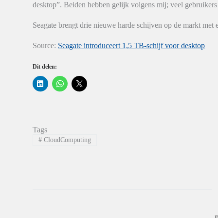
desktop”. Beiden hebben gelijk volgens mij; veel gebruikers
Seagate brengt drie nieuwe harde schijven op de markt met e
Source:
Seagate introduceert 1,5 TB-schijf voor desktop
Dit delen:
K
K
K
l
l
l
i
i
i
k
k
k
o
o
o
m
m
m
o
t
t
p
e
e
Tags
L
d
d
i
e
e
#
CloudComputing
n
l
l
k
e
e
e
n
n
d
o
o
I
p
p
n
W
X
t
h
(
e
a
W
d
t
o
e
s
r
l
A
d
e
p
t