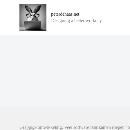
G
a
peterdehaas.net
n
Designing a better workday.
a
a
r
d
e
i
n
h
o
u
d
Grappige ontwikkeling. Veel software fabrikanten roepen “