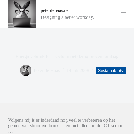
G
peterdehaas.net
a
n
Designing a better workday.
a
a
r
d
e
i
n
Energievebruik ICT-sector moet dertig procent omlaag
h
o
u
Peter de Haas
14 juli 2008
Sustainability
d
Volgens mij is er inderdaad nog veel te verbeteren op het
gebied van stroomverbruik … en niet alleen in de ICT sector
…