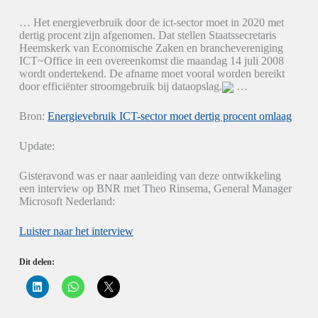
… Het energieverbruik door de ict-sector moet in 2020 met
dertig procent zijn afgenomen. Dat stellen Staatssecretaris
Heemskerk van Economische Zaken en branchevereniging
ICT~Office in een overeenkomst die maandag 14 juli 2008
wordt ondertekend. De afname moet vooral worden bereikt
door efficiënter stroomgebruik bij dataopslag.
…
Bron:
Energievebruik ICT-sector moet dertig procent omlaag
Update:
Gisteravond was er naar aanleiding van deze ontwikkeling
een interview op BNR met Theo Rinsema, General Manager
Microsoft Nederland:
Luister naar het interview
Dit delen:
K
K
K
l
l
l
i
i
i
k
k
k