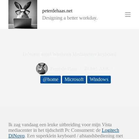
G
peterdehaas.net
a
n
Designing a better workday.
a
a
r
d
e
i
DiNovo: mooi Windows Mediacenter keyboard
n
h
o
Peter de Haas
28 mei 2008
u
d
@home
Microsoft
Windows
Ik zag vandaag een leuke uitbreiding voor mijn Vista
mediacenter in het tijdschrift Pc Consument: de
Logitech
DiNovo
. Een superklein keyboard / afstandsbediening met