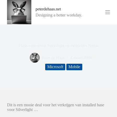
G
peterdehaas.net
a
n
Designing a better workday.
a
a
r
d
e
i
Flash-concurrent Silverlight op mobieltjes Nokia
n
h
o
Peter de Haas
4 maart 2008
u
d
Microsoft
Mobile
Dit is een mooie deal voor het verkrijgen van installed base
voor Silverlight …