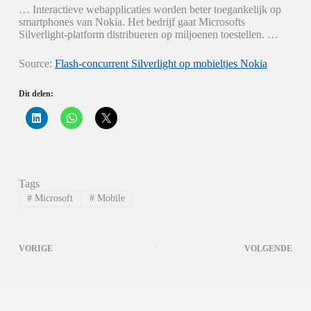
… Interactieve webapplicaties worden beter toegankelijk op
smartphones van Nokia. Het bedrijf gaat Microsofts
Silverlight-platform distribueren op miljoenen toestellen. …
Source:
Flash-concurrent Silverlight op mobieltjes Nokia
Dit delen:
K
K
K
l
l
l
i
i
i
k
k
k
o
o
o
m
m
m
o
t
t
p
e
e
Tags
L
d
d
i
e
e
#
Microsoft
#
Mobile
n
l
l
k
e
e
e
n
n
d
o
o
I
p
p
VORIGE
VOLGENDE
n
W
X
t
h
(
e
a
W
d
t
o
e
s
r
l
A
d
e
p
t