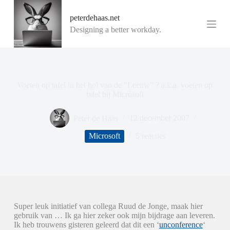
G
peterdehaas.net
a
n
Designing a better workday.
a
a
r
d
e
i
Voeten op tafel in het hol van de "Leeuw" ? a.k.a. voeten op
n
tafel bij Microsoft
h
o
Peter de Haas
12 december 2007
u
d
Microsoft
5 reacties
Super leuk initiatief van collega Ruud de Jonge, maak hier
gebruik van … Ik ga hier zeker ook mijn bijdrage aan leveren.
Ik heb trouwens gisteren geleerd dat dit een ‘
unconference
‘