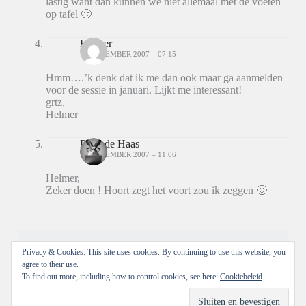
lastig want dan kunnen we niet allemaal met de voeten
op tafel 🙂
Helmer
14 DECEMBER 2007 – 07:15
Hmm….’k denk dat ik me dan ook maar ga aanmelden
voor de sessie in januari. Lijkt me interessant!
grtz,
Helmer
Peter de Haas
14 DECEMBER 2007 – 11:06
Helmer,
Zeker doen ! Hoort zegt het voort zou ik zeggen 🙂
Reacties zijn gesloten.
Privacy & Cookies: This site uses cookies. By continuing to use this website, you
agree to their use.
To find out more, including how to control cookies, see here:
Cookiebeleid