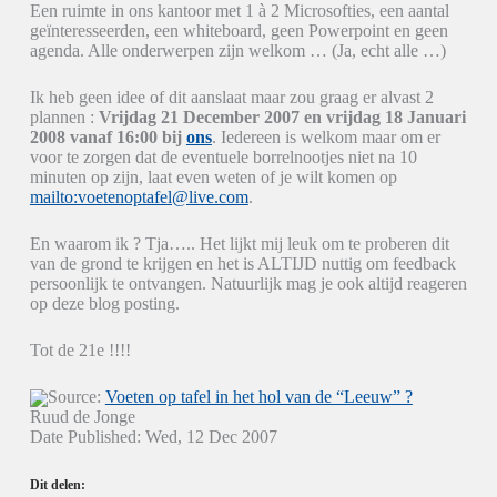
Een ruimte in ons kantoor met 1 à 2 Microsofties, een aantal
geïnteresseerden, een whiteboard, geen Powerpoint en geen
agenda. Alle onderwerpen zijn welkom … (Ja, echt alle …)
Ik heb geen idee of dit aanslaat maar zou graag er alvast 2
plannen :
Vrijdag 21 December 2007 en vrijdag 18 Januari
2008 vanaf 16:00 bij
ons
. Iedereen is welkom maar om er
voor te zorgen dat de eventuele borrelnootjes niet na 10
minuten op zijn, laat even weten of je wilt komen op
mailto:voetenoptafel@live.com
.
En waarom ik ? Tja….. Het lijkt mij leuk om te proberen dit
van de grond te krijgen en het is ALTIJD nuttig om feedback
persoonlijk te ontvangen. Natuurlijk mag je ook altijd reageren
op deze blog posting.
Tot de 21e !!!!
Source:
Voeten op tafel in het hol van de “Leeuw” ?
Ruud de Jonge
Date Published: Wed, 12 Dec 2007
Dit delen: