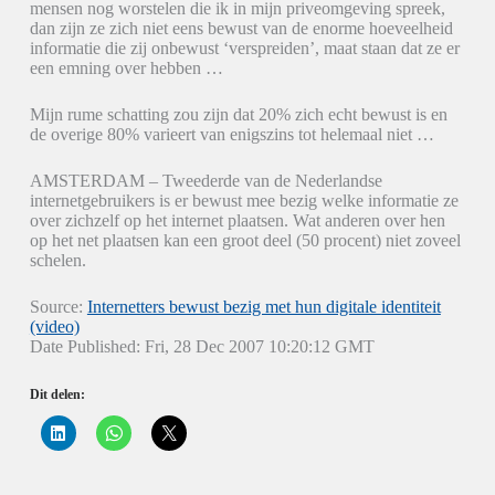
mensen nog worstelen die ik in mijn priveomgeving spreek,
dan zijn ze zich niet eens bewust van de enorme hoeveelheid
informatie die zij onbewust ‘verspreiden’, maat staan dat ze er
een emning over hebben …
Mijn rume schatting zou zijn dat 20% zich echt bewust is en
de overige 80% varieert van enigszins tot helemaal niet …
AMSTERDAM – Tweederde van de Nederlandse
internetgebruikers is er bewust mee bezig welke informatie ze
over zichzelf op het internet plaatsen. Wat anderen over hen
op het net plaatsen kan een groot deel (50 procent) niet zoveel
schelen.
Source:
Internetters bewust bezig met hun digitale identiteit
(video)
Date Published: Fri, 28 Dec 2007 10:20:12 GMT
Dit delen:
K
K
K
l
l
l
i
i
i
k
k
k
o
o
o