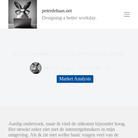
G
peterdehaas.net
a
n
Designing a better workday.
a
a
r
d
e
i
Nu.nl: Internetters bewust bezig met hun digitale identiteit
n
h
o
Peter de Haas
30 december 2007
u
d
Market Analysis
Aardig onderzoek, maar ik vind de uitkomst bijzonder hoog.
Het strookt zeker niet met de internetgebruikers in mijn
omgeving. Als ik zie met welke basic vragen veel van de