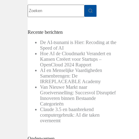
Geen
resultaten
.
Recente berichten
De AI-tsunami is Hier: Recoding at the
Speed of AI
Hoe AI de Cloudmarkt Verandert en
Kansen Creëert voor Startups –
OpenCloud 2024 Rapport
AI en Menselijke Vaardigheden
Samenbrengen: De
IRREPLACEABLE Academy
Van Nieuwe Markt naar
Groeiversnelling: Succesvol Disruptief
Innoveren binnen Bestaande
Categorieën
Claude 3.5 en baanbrekend
computergebruik: AI die taken
overneemt
Onderwerpen