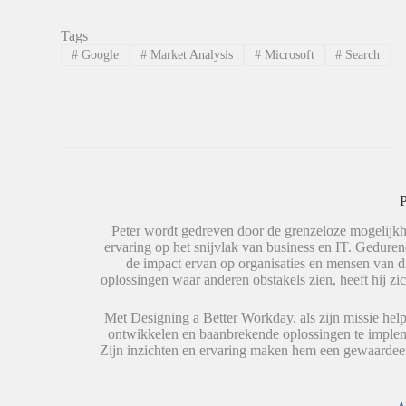
m
m
m
o
t
t
p
e
e
Tags
L
d
d
i
e
e
#
Google
#
Market Analysis
#
Microsoft
#
Search
n
l
l
k
e
e
e
n
n
d
o
o
I
p
p
n
W
X
t
h
(
e
a
W
d
t
o
e
s
r
l
A
d
e
p
t
P
n
p
i
(
(
n
W
W
e
Peter wordt gedreven door de grenzeloze mogelijkh
o
o
e
ervaring op het snijvlak van business en IT. Geduren
r
r
n
de impact ervan op organisaties en mensen van 
d
d
n
t
t
i
oplossingen waar anderen obstakels zien, heeft hij zic
i
i
e
n
n
u
e
e
w
Met Designing a Better Workday. als zijn missie help
e
e
v
ontwikkelen en baanbrekende oplossingen te impleme
n
n
e
n
n
n
Zijn inzichten en ervaring maken hem een gewaardeer
i
i
s
e
e
t
u
u
e
w
w
r