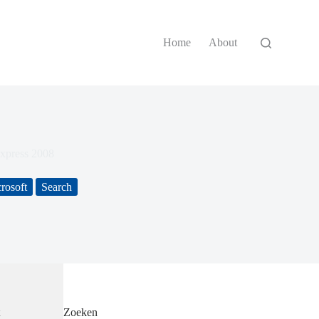
Home
About
xpress 2008
rosoft
Search
k
Zoeken