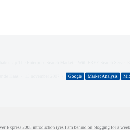
Shakes Up The Enterprise Search Market – With FREE Search Server E
er de Haas
13 november 2007
Google
Market Analysis
Mic
rver Express 2008 introduction (yes I am behind on blogging for a wee