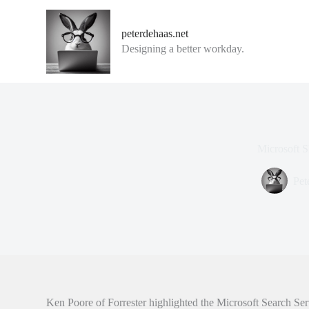
G
a
peterdehaas.net
n
Designing a better workday.
a
a
r
d
e
i
n
h
Microsoft 
o
u
d
Pet
Ken Poore of Forrester highlighted the Microsoft Search Se