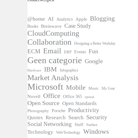
Blogging
@home
AI
Apple
Analytics
Case Study
Books
Breinwave
CloudComputing
Collaboration
Designing a Better Workday
Email
ECM
Fun
Events
ERP
Geen categorie
Google
IBM
Infographics
Hardware
Market Analysis
Microsoft
Mobile
Music
My Gear
Office
Novell
Office 365
openai
Open Source
Open Standards
Productivity
Photography
Porsche
Security
Search
Quotes
Research
Social Networking
Stuff
Surface
Windows
Technology
Web/Technology