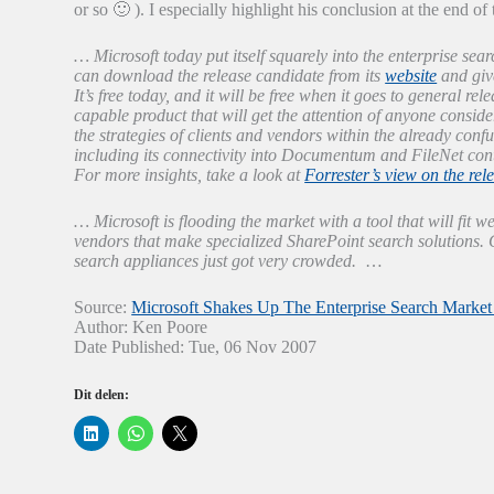
or so 🙂 ). I especially highlight his conclusion at the end of 
… Microsoft today put itself squarely into the enterprise se
can download the release candidate from its
website
and give
It’s free today, and it will be free when it goes to general rele
capable product that will get the attention of anyone conside
the strategies of clients and vendors within the already conf
including its connectivity into Documentum and FileNet conte
For more insights, take a look at
Forrester’s view on the rel
… Microsoft is flooding the market with a tool that will fit 
vendors that make specialized SharePoint search solutions. G
search appliances just got very crowded.
…
Source:
Microsoft Shakes Up The Enterprise Search Marke
Author: Ken Poore
Date Published: Tue, 06 Nov 2007
Dit delen:
K
K
K
l
l
l
i
i
i
k
k
k
o
o
o