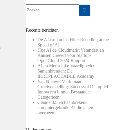
Geen
resultaten
Recente berichten
De AI-tsunami is Hier: Recoding at the
n
Speed of AI
y
Hoe AI de Cloudmarkt Verandert en
Kansen Creëert voor Startups –
OpenCloud 2024 Rapport
AI en Menselijke Vaardigheden
Samenbrengen: De
IRREPLACEABLE Academy
Van Nieuwe Markt naar
Groeiversnelling: Succesvol Disruptief
Innoveren binnen Bestaande
Categorieën
Claude 3.5 en baanbrekend
computergebruik: AI die taken
overneemt
Onderwerpen