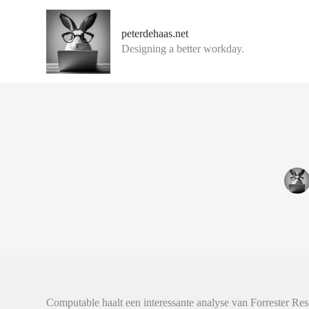
G
a
peterdehaas.net
n
Designing a better workday.
a
a
r
d
e
i
n
h
o
u
d
Computable haalt een interessante analyse van Forrester Re