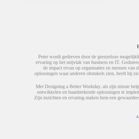
n
l
l
k
e
e
e
n
n
d
o
o
I
p
p
n
W
X
t
h
(
e
a
W
d
t
o
e
s
r
l
A
d
e
p
t
P
n
p
i
(
(
n
W
W
e
Peter wordt gedreven door de grenzeloze mogelijkh
o
o
e
ervaring op het snijvlak van business en IT. Geduren
r
r
n
de impact ervan op organisaties en mensen van 
d
d
n
t
t
i
oplossingen waar anderen obstakels zien, heeft hij zic
i
i
e
n
n
u
e
e
w
Met Designing a Better Workday. als zijn missie help
e
e
v
ontwikkelen en baanbrekende oplossingen te impleme
n
n
e
n
n
n
Zijn inzichten en ervaring maken hem een gewaardeer
i
i
s
e
e
t
u
u
e
w
w
r
v
v
g
A
e
e
e
n
n
o
s
s
p
t
t
e
e
e
n