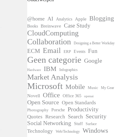
Blogging
@home
AI
Apple
Analytics
Case Study
Books
Breinwave
CloudComputing
Collaboration
Designing a Better Workday
Email
ECM
Fun
Events
ERP
Geen categorie
Google
IBM
Infographics
Hardware
Market Analysis
Microsoft
Mobile
Music
My Gear
Office
Novell
Office 365
openai
Open Source
Open Standards
Productivity
Photography
Porsche
Security
Search
Quotes
Research
Social Networking
Stuff
Surface
Windows
Technology
Web/Technology