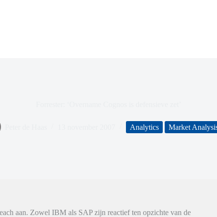
Forrester: ‘Overname Cognos is defensieve zet’
Peter de Haas
13 november 2007
Analytics
Market Analysi
seach aan. Zowel IBM als SAP zijn reactief ten opzichte van de