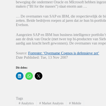
beweging die ondermeer Oracle en MIcrosoft hebben ingezet.
maken (“BI for the masses”) slaat enorm aan …
… De overnames van SAP en IBM, die respectievelijk de bi-
zetten. Beide bedrijven roepen al jaren dat ze hun bi-portfoli
Evelson.
Aangezien SAP en IBM hun business intelligence portfolio’s
aan de druk van Oracle (met twee top bi-producten van Sieb
aardig aan kracht heeft gewonnen). De overnames van respec
Source:
Forrester: ‘Overname Cognos is defensieve zet’
Date Published: Tue, 13 Nov 2007
Dit delen:
K
K
K
l
l
l
i
i
i
k
k
k
o
o
o
m
m
m
o
t
t
p
e
e
Tags
L
d
d
i
e
e
#
Analytics
#
Market Analysis
#
Mobile