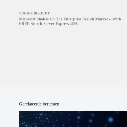
r
r
d
g
g
)
e
e
o
o
VORIGE
BERICHT
p
p
Microsoft Shakes Up The Enterprise Search Market – With
e
e
n
n
FREE Search Server Express 2008
d
d
)
)
Gerelateerde berichten