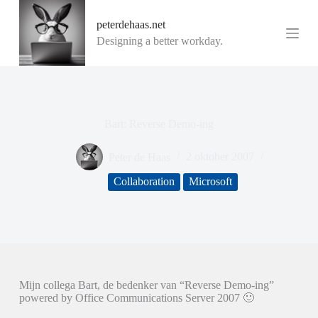
G
peterdehaas.net
a
n
Designing a better workday.
a
a
r
d
e
i
Bart: Reverse Demo-ing
n
h
o
Peter de Haas
2 oktober 2007
u
d
Collaboration
Microsoft
Mijn collega Bart, de bedenker van “Reverse Demo-ing”
powered by Office Communications Server 2007 🙂