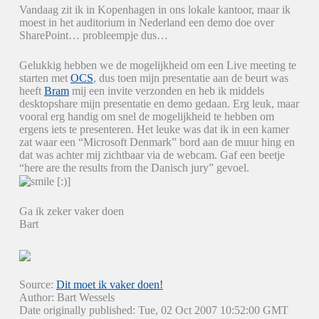
Vandaag zit ik in Kopenhagen in ons lokale kantoor, maar ik
moest in het auditorium in Nederland een demo doe over
SharePoint… probleempje dus…
Gelukkig hebben we de mogelijkheid om een Live meeting te
starten met
OCS
, dus toen mijn presentatie aan de beurt was
heeft
Bram
mij een invite verzonden en heb ik middels
desktopshare mijn presentatie en demo gedaan. Erg leuk, maar
vooral erg handig om snel de mogelijkheid te hebben om
ergens iets te presenteren. Het leuke was dat ik in een kamer
zat waar een “Microsoft Denmark” bord aan de muur hing en
dat was achter mij zichtbaar via de webcam. Gaf een beetje
“here are the results from the Danisch jury” gevoel.
Ga ik zeker vaker doen
Bart
Source:
Dit moet ik vaker doen!
Author: Bart Wessels
Date originally published: Tue, 02 Oct 2007 10:52:00 GMT