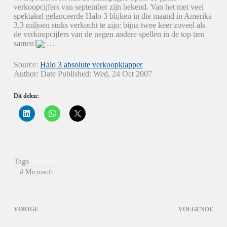
verkoopcijfers van september zijn bekend. Van het met veel
spektakel gelanceerde Halo 3 blijken in die maand in Amerika
3,3 miljoen stuks verkocht te zijn: bijna twee keer zoveel als
de verkoopcijfers van de negen andere spellen in de top tien
samen!
…
Source:
Halo 3 absolute verkoopklapper
Author: Date Published: Wed, 24 Oct 2007
Dit delen:
K
K
K
l
l
l
i
i
i
k
k
k
o
o
o
m
m
m
o
t
t
p
e
e
Tags
L
d
d
i
e
e
#
Microsoft
n
l
l
k
e
e
e
n
n
d
o
o
I
p
p
VORIGE
VOLGENDE
n
W
X
t
h
(
e
a
W