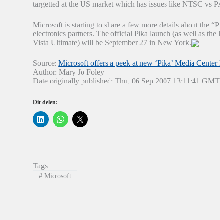
targetted at the US market which has issues like NTSC vs
Microsoft is starting to share a few more details about the 
electronics partners. The official Pika launch (as well as t
Vista Ultimate) will be September 27 in New York.
Source:
Microsoft offers a peek at new ‘Pika’ Media Center
Author: Mary Jo Foley
Date originally published: Thu, 06 Sep 2007 13:11:41 GMT
Dit delen:
K
K
K
l
l
l
i
i
i
k
k
k
o
o
o
m
m
m
o
t
t
p
e
e
Tags
L
d
d
i
e
e
#
Microsoft
n
l
l
k
e
e
e
n
n
d
o
o
I
p
p
n
W
X