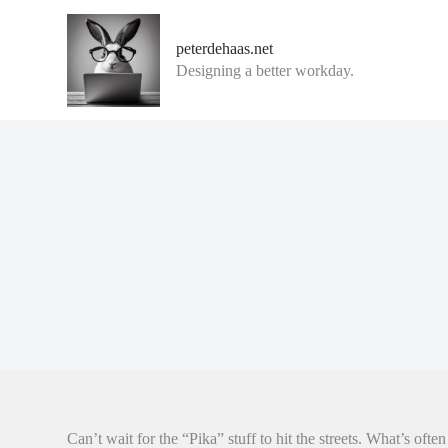
G
a
peterdehaas.net
n
Designing a better workday.
a
a
r
d
e
i
n
h
o
u
d
Can’t wait for the “Pika” stuff to hit the streets. What’s often