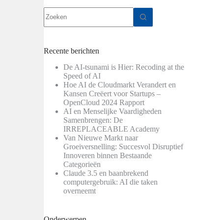
Geen
resultaten
Recente berichten
De AI-tsunami is Hier: Recoding at the
Speed of AI
Hoe AI de Cloudmarkt Verandert en
Kansen Creëert voor Startups –
OpenCloud 2024 Rapport
AI en Menselijke Vaardigheden
Samenbrengen: De
IRREPLACEABLE Academy
Van Nieuwe Markt naar
Groeiversnelling: Succesvol Disruptief
Innoveren binnen Bestaande
Categorieën
Claude 3.5 en baanbrekend
computergebruik: AI die taken
overneemt
Onderwerpen