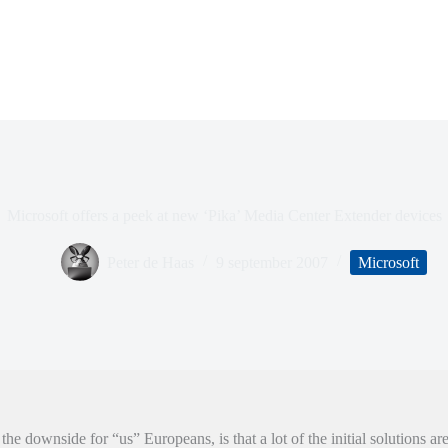
Microsoft offers a peek at new ‘Pika’ Media Center Extender devices
Peter de Haas
9 september 2007
Microsoft
 the downside for “us” Europeans, is that a lot of the initial solutions ar