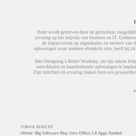
t
h
(
e
a
W
d
t
o
e
s
r
l
A
d
e
p
t
P
n
p
i
(
(
n
W
W
e
Peter wordt gedreven door de grenzeloze mogelijkh
o
o
e
ervaring op het snijvlak van business en IT. Geduren
r
r
n
de impact ervan op organisaties en mensen van 
d
d
n
t
t
i
oplossingen waar anderen obstakels zien, heeft hij zic
i
i
e
n
n
u
e
e
w
Met Designing a Better Workday. als zijn missie help
e
e
v
ontwikkelen en baanbrekende oplossingen te impleme
n
n
e
n
n
n
Zijn inzichten en ervaring maken hem een gewaardeer
i
i
s
e
e
t
u
u
e
w
w
r
v
v
g
A
e
e
e
n
n
o
s
s
p
t
t
e
e
e
n
r
r
d
g
g
)
e
e
o
o
VORIGE
BERICHT
p
p
eWeek: Big Software May Give Office 2.0 Apps Needed
e
e