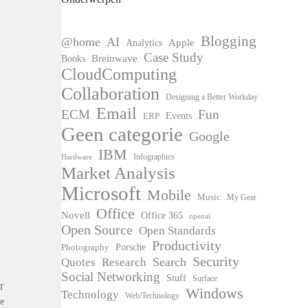
Blogging
@home
AI
Apple
Analytics
Case Study
Books
Breinwave
CloudComputing
Collaboration
Designing a Better Workday
Email
ECM
Fun
Events
ERP
Geen categorie
Google
IBM
Infographics
Hardware
Market Analysis
Microsoft
Mobile
Music
My Gear
Office
Novell
Office 365
openai
Open Source
Open Standards
Productivity
Photography
Porsche
Security
Search
Quotes
Research
Social Networking
Stuff
Surface
T
Windows
Technology
Web/Technology
e