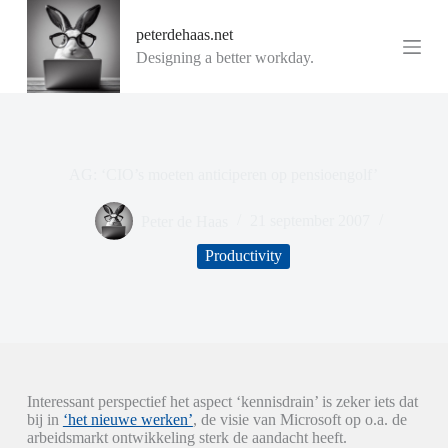
G
peterdehaas.net
a
n
Designing a better workday.
a
a
r
d
e
i
AG: ‘CIO’s moeten anticiperen op pensioengolf’
n
h
o
Peter de Haas
21 september 2007
u
d
Productivity
Interessant perspectief het aspect ‘kennisdrain’ is zeker iets dat
bij in
‘het nieuwe werken’
, de visie van Microsoft op o.a. de
arbeidsmarkt ontwikkeling sterk de aandacht heeft.