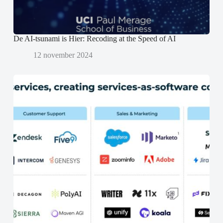
n
n
d
d
)
)
De AI-tsunami is Hier: Recoding at the Speed of AI
12 november 2024