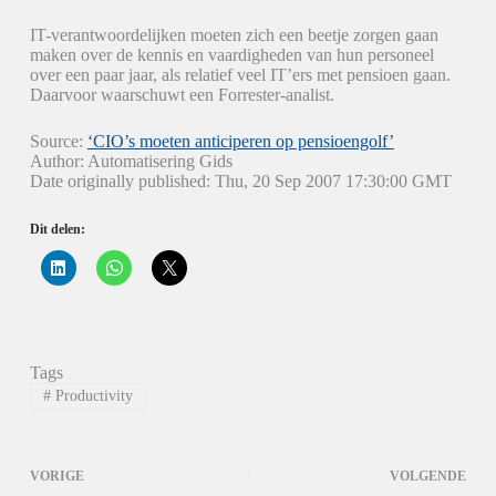
IT-verantwoordelijken moeten zich een beetje zorgen gaan
maken over de kennis en vaardigheden van hun personeel
over een paar jaar, als relatief veel IT’ers met pensioen gaan.
Daarvoor waarschuwt een Forrester-analist.
Source:
‘CIO’s moeten anticiperen op pensioengolf’
Author: Automatisering Gids
Date originally published: Thu, 20 Sep 2007 17:30:00 GMT
Dit delen:
K
K
K
l
l
l
i
i
i
k
k
k
o
o
o
m
m
m
o
t
t
p
e
e
Tags
L
d
d
i
e
e
#
Productivity
n
l
l
k
e
e
e
n
n
d
o
o
I
p
p
VORIGE
VOLGENDE
n
W
X
t
h
(