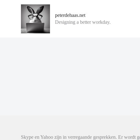
G
a
peterdehaas.net
n
Designing a better workday.
a
a
r
d
e
i
n
h
o
u
d
Skype en Yahoo zijn in verregaande gesprekken. Er wordt 