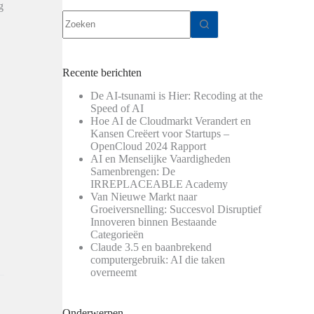
g
Geen
resultaten
Recente berichten
De AI-tsunami is Hier: Recoding at the
Speed of AI
Hoe AI de Cloudmarkt Verandert en
Kansen Creëert voor Startups –
OpenCloud 2024 Rapport
AI en Menselijke Vaardigheden
Samenbrengen: De
IRREPLACEABLE Academy
Van Nieuwe Markt naar
Groeiversnelling: Succesvol Disruptief
Innoveren binnen Bestaande
Categorieën
Claude 3.5 en baanbrekend
computergebruik: AI die taken
overneemt
Onderwerpen