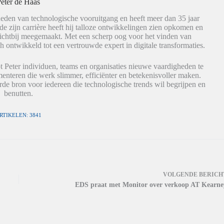
eter de Haas
eden van technologische vooruitgang en heeft meer dan 35 jaar
de zijn carrière heeft hij talloze ontwikkelingen zien opkomen en
dichtbij meegemaakt. Met een scherp oog voor het vinden van
h ontwikkeld tot een vertrouwde expert in digitale transformaties.
t Peter individuen, teams en organisaties nieuwe vaardigheden te
nteren die werk slimmer, efficiënter en betekenisvoller maken.
de bron voor iedereen die technologische trends wil begrijpen en
benutten.
RTIKELEN: 3841
VOLGENDE
BERICH
EDS praat met Monitor over verkoop AT Kearne