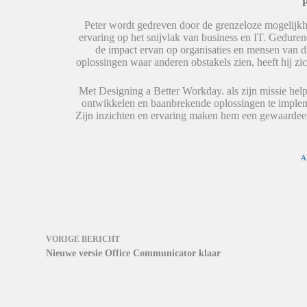
P
n
p
i
(
(
n
W
W
e
Peter wordt gedreven door de grenzeloze mogelijkh
o
o
e
ervaring op het snijvlak van business en IT. Geduren
r
r
n
de impact ervan op organisaties en mensen van 
d
d
n
t
t
i
oplossingen waar anderen obstakels zien, heeft hij zic
i
i
e
n
n
u
e
e
w
Met Designing a Better Workday. als zijn missie help
e
e
v
ontwikkelen en baanbrekende oplossingen te impleme
n
n
e
n
n
n
Zijn inzichten en ervaring maken hem een gewaardeer
i
i
s
e
e
t
u
u
e
w
w
r
v
v
g
A
e
e
e
n
n
o
s
s
p
t
t
e
e
e
n
r
r
d
g
g
)
e
e
o
o
VORIGE
BERICHT
p
p
Nieuwe versie Office Communicator klaar
e
e
n
n
d
d
)
)