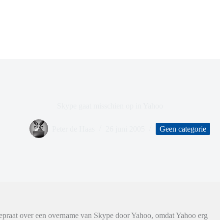
Skype gaat misschien op in Yahoo
Peter de Haas
26 juni 2005
Geen categorie
gepraat over een overname van Skype door Yahoo, omdat Yahoo erg