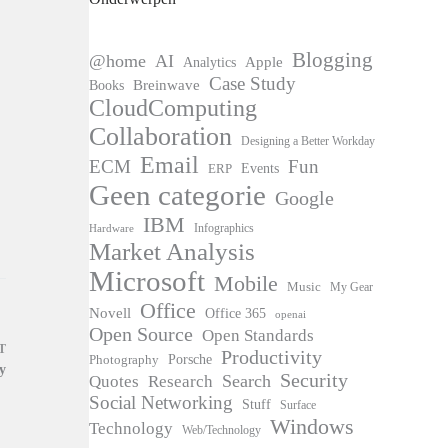
Blogging
@home
AI
Apple
Analytics
Case Study
Books
Breinwave
CloudComputing
Collaboration
Designing a Better Workday
Email
ECM
Fun
Events
ERP
Geen categorie
Google
IBM
Infographics
Hardware
Market Analysis
Microsoft
Mobile
Music
My Gear
Office
Novell
Office 365
openai
Open Source
Open Standards
T
Productivity
Photography
Porsche
y
Security
Search
Quotes
Research
Social Networking
Stuff
Surface
Windows
Technology
Web/Technology