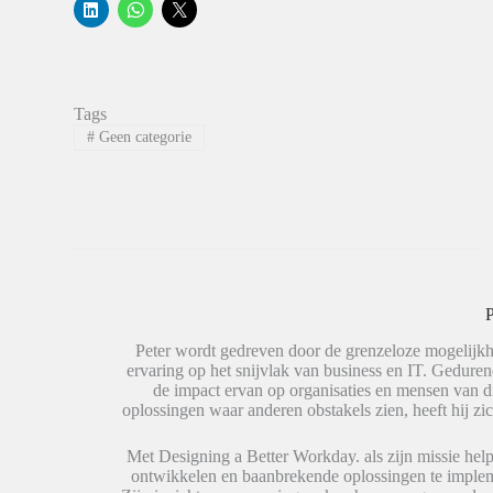
K
K
K
l
l
l
i
i
i
k
k
k
o
o
o
m
m
m
o
t
t
p
e
e
Tags
L
d
d
i
e
e
#
Geen categorie
n
l
l
k
e
e
e
n
n
d
o
o
I
p
p
n
W
X
t
h
(
e
a
W
d
t
o
e
s
r
l
A
d
e
p
t
P
n
p
i
(
(
n
W
W
e
Peter wordt gedreven door de grenzeloze mogelijkh
o
o
e
ervaring op het snijvlak van business en IT. Geduren
r
r
n
de impact ervan op organisaties en mensen van 
d
d
n
t
t
i
oplossingen waar anderen obstakels zien, heeft hij zic
i
i
e
n
n
u
e
e
w
Met Designing a Better Workday. als zijn missie help
e
e
v
ontwikkelen en baanbrekende oplossingen te impleme
n
n
e