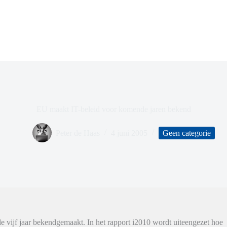
EU maakt IT-beleid voor komende jaren bekend
Peter de Haas
4 juni 2005
Geen categorie
 vijf jaar bekendgemaakt. In het rapport i2010 wordt uiteengezet hoe