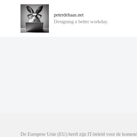
G
a
peterdehaas.net
n
Designing a better workday.
a
a
r
d
e
i
n
h
o
u
d
De Europese Unie (EU) heeft zijn IT-beleid voor de komende