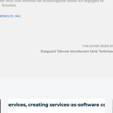
de bron voor iedereen die technologische trends wil begrijpen en
benutten.
RTIKELEN: 3841
VOLGENDE
BERICH
Dangaard Telecom introduceert Qtek Nederlan