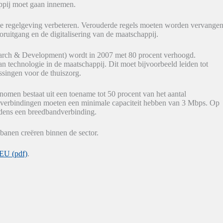
appij moet gaan innemen.
et de regelgeving verbeteren. Verouderde regels moeten worden vervange
ruitgang en de digitalisering van de maatschappij.
arch & Development) wordt in 2007 met 80 procent verhoogd.
an technologie in de maatschappij. Dit moet bijvoorbeeld leiden tot
lossingen voor de thuiszorg.
nomen bestaat uit een toename tot 50 procent van het aantal
verbindingen moeten een minimale capaciteit hebben van 3 Mbps. Op
udens een breedbandverbinding.
banen creëren binnen de sector.
 EU (pdf)
.