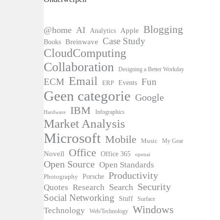
Blogging
@home
AI
Apple
Analytics
Case Study
Books
Breinwave
CloudComputing
Collaboration
Designing a Better Workday
Email
ECM
Fun
Events
ERP
Geen categorie
Google
IBM
Infographics
Hardware
Market Analysis
Microsoft
Mobile
Music
My Gear
Office
Novell
Office 365
openai
Open Source
Open Standards
Productivity
Photography
Porsche
Security
Search
Quotes
Research
Social Networking
Stuff
Surface
Windows
Technology
Web/Technology