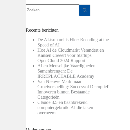
Geen
resultaten
n
Recente berichten
De AI-tsunami is Hier: Recoding at the
Speed of AI
Hoe AI de Cloudmarkt Verandert en
Kansen Creëert voor Startups –
OpenCloud 2024 Rapport
AI en Menselijke Vaardigheden
Samenbrengen: De
IRREPLACEABLE Academy
Van Nieuwe Markt naar
Groeiversnelling: Succesvol Disruptief
Innoveren binnen Bestaande
Categorieën
Claude 3.5 en baanbrekend
computergebruik: AI die taken
overneemt
Onderwerpen