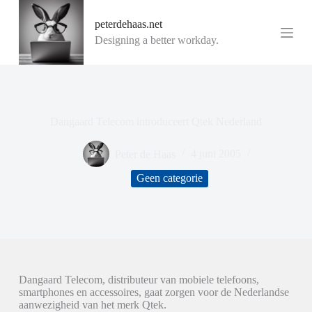
G
peterdehaas.net
a
n
Designing a better workday.
a
a
r
d
e
i
Dangaard Telecom introduceert Qtek Nederland
n
h
o
Peter de Haas
4 juni 2005
u
d
Geen categorie
Dangaard Telecom, distributeur van mobiele telefoons,
smartphones en accessoires, gaat zorgen voor de Nederlandse
aanwezigheid van het merk Qtek.