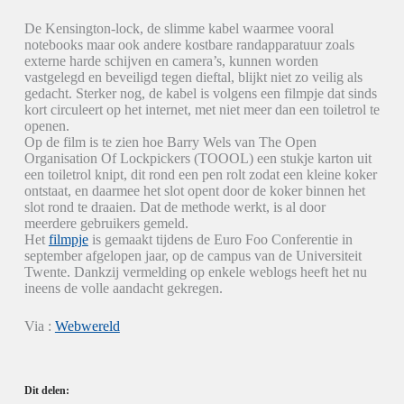
De Kensington-lock, de slimme kabel waarmee vooral
notebooks maar ook andere kostbare randapparatuur zoals
externe harde schijven en camera’s, kunnen worden
vastgelegd en beveiligd tegen dieftal, blijkt niet zo veilig als
gedacht. Sterker nog, de kabel is volgens een filmpje dat sinds
kort circuleert op het internet, met niet meer dan een toiletrol te
openen.
Op de film is te zien hoe Barry Wels van The Open
Organisation Of Lockpickers (TOOOL) een stukje karton uit
een toiletrol knipt, dit rond een pen rolt zodat een kleine koker
ontstaat, en daarmee het slot opent door de koker binnen het
slot rond te draaien. Dat de methode werkt, is al door
meerdere gebruikers gemeld.
Het
filmpje
is gemaakt tijdens de Euro Foo Conferentie in
september afgelopen jaar, op de campus van de Universiteit
Twente. Dankzij vermelding op enkele weblogs heeft het nu
ineens de volle aandacht gekregen.
Via :
Webwereld
Dit delen: