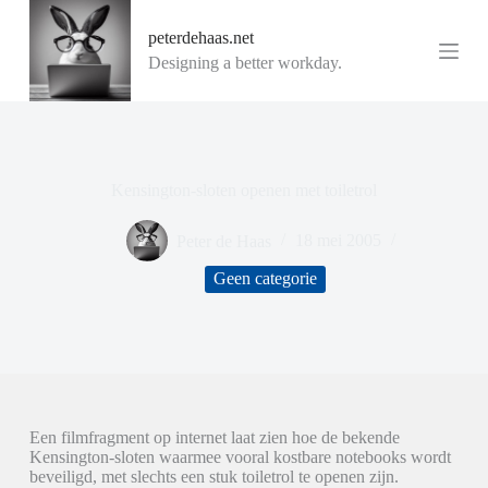
G
peterdehaas.net
a
n
Designing a better workday.
a
a
r
d
e
i
Kensington-sloten openen met toiletrol
n
h
o
Peter de Haas
18 mei 2005
u
d
Geen categorie
Een filmfragment op internet laat zien hoe de bekende
Kensington-sloten waarmee vooral kostbare notebooks wordt
beveiligd, met slechts een stuk toiletrol te openen zijn.