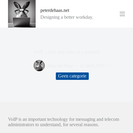
G
peterdehaas.net
a
n
Designing a better workday.
a
a
r
d
e
i
VoIP’ s pros and cons, in a nutshell
n
h
o
Peter de Haas
22 april 2005
u
d
Geen categorie
VoIP is an important technology for messaging and telecom
administrators to understand, for several reasons.