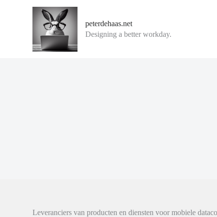
G
a
peterdehaas.net
n
Designing a better workday.
a
a
r
d
e
i
n
h
o
u
d
Leveranciers van producten en diensten voor mobiele dataco