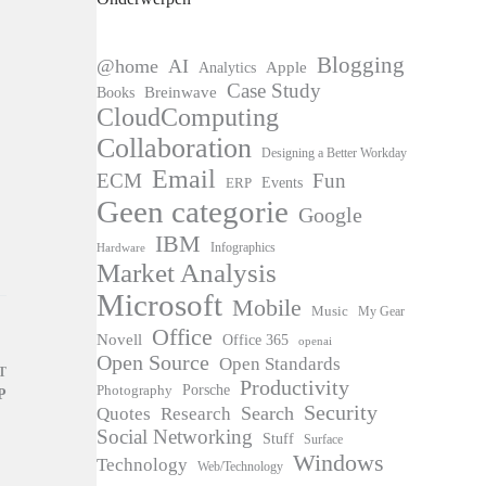
Blogging
@home
AI
Apple
Analytics
Case Study
Books
Breinwave
CloudComputing
Collaboration
Designing a Better Workday
Email
ECM
Fun
Events
ERP
Geen categorie
Google
IBM
Infographics
Hardware
Market Analysis
Microsoft
Mobile
Music
My Gear
Office
Novell
Office 365
openai
Open Source
Open Standards
T
Productivity
Photography
Porsche
P
Security
Search
Quotes
Research
Social Networking
Stuff
Surface
Windows
Technology
Web/Technology