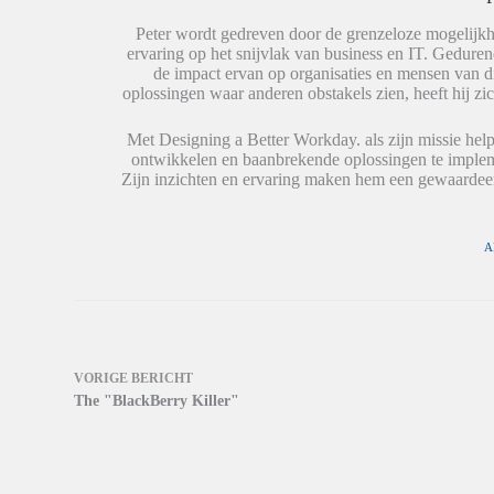
n
p
i
(
(
n
W
W
e
Peter wordt gedreven door de grenzeloze mogelijkh
o
o
e
ervaring op het snijvlak van business en IT. Geduren
r
r
n
de impact ervan op organisaties en mensen van 
d
d
n
t
t
i
oplossingen waar anderen obstakels zien, heeft hij zic
i
i
e
n
n
u
e
e
w
Met Designing a Better Workday. als zijn missie help
e
e
v
ontwikkelen en baanbrekende oplossingen te impleme
n
n
e
n
n
n
Zijn inzichten en ervaring maken hem een gewaardeer
i
i
s
e
e
t
u
u
e
w
w
r
v
v
g
A
e
e
e
n
n
o
s
s
p
t
t
e
e
e
n
r
r
d
g
g
)
e
e
o
o
VORIGE
BERICHT
p
p
The "BlackBerry Killer"
e
e
n
n
d
d
)
)