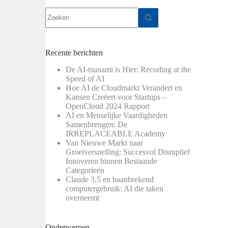
Geen
resultaten
Recente berichten
De AI-tsunami is Hier: Recoding at the
Speed of AI
Hoe AI de Cloudmarkt Verandert en
Kansen Creëert voor Startups –
OpenCloud 2024 Rapport
AI en Menselijke Vaardigheden
Samenbrengen: De
IRREPLACEABLE Academy
Van Nieuwe Markt naar
Groeiversnelling: Succesvol Disruptief
Innoveren binnen Bestaande
Categorieën
Claude 3.5 en baanbrekend
computergebruik: AI die taken
overneemt
Onderwerpen