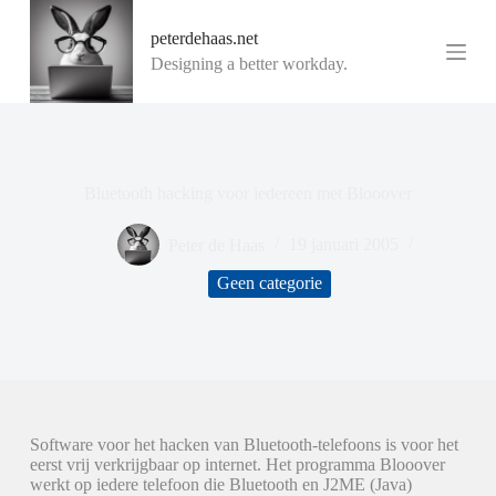
G
peterdehaas.net
a
n
Designing a better workday.
a
a
r
d
e
i
Bluetooth hacking voor iedereen met Blooover
n
h
o
Peter de Haas
19 januari 2005
u
d
Geen categorie
Software voor het hacken van Bluetooth-telefoons is voor het
eerst vrij verkrijgbaar op internet. Het programma Blooover
werkt op iedere telefoon die Bluetooth en J2ME (Java)