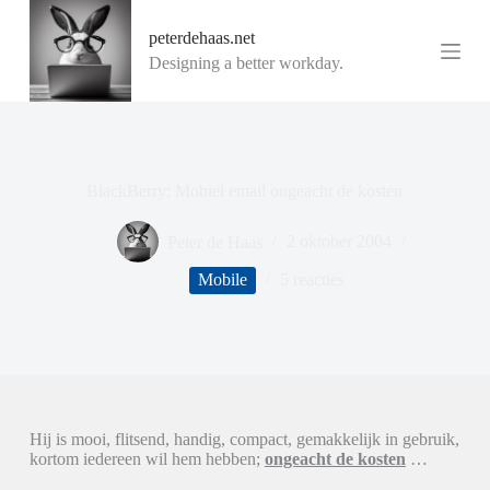
G
peterdehaas.net
a
n
Designing a better workday.
a
a
r
d
e
i
BlackBerry: Mobiel email ongeacht de kosten
n
h
o
Peter de Haas
2 oktober 2004
u
d
Mobile
5 reacties
Hij is mooi, flitsend, handig, compact, gemakkelijk in gebruik,
kortom iedereen wil hem hebben;
ongeacht de kosten
…