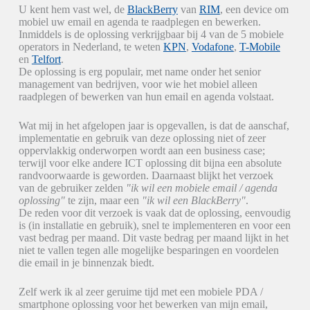
U kent hem vast wel, de
BlackBerry
van
RIM
, een device om
mobiel uw email en agenda te raadplegen en bewerken.
Inmiddels is de oplossing verkrijgbaar bij 4 van de 5 mobiele
operators in Nederland, te weten
KPN
,
Vodafone
,
T-Mobile
en
Telfort
.
De oplossing is erg populair, met name onder het senior
management van bedrijven, voor wie het mobiel alleen
raadplegen of bewerken van hun email en agenda volstaat.
Wat mij in het afgelopen jaar is opgevallen, is dat de aanschaf,
implementatie en gebruik van deze oplossing niet of zeer
oppervlakkig onderworpen wordt aan een business case;
terwijl voor elke andere ICT oplossing dit bijna een absolute
randvoorwaarde is geworden. Daarnaast blijkt het verzoek
van de gebruiker zelden
"ik wil een mobiele email / agenda
oplossing"
te zijn, maar een
"ik wil een BlackBerry"
.
De reden voor dit verzoek is vaak dat de oplossing, eenvoudig
is (in installatie en gebruik), snel te implementeren en voor een
vast bedrag per maand. Dit vaste bedrag per maand lijkt in het
niet te vallen tegen alle mogelijke besparingen en voordelen
die email in je binnenzak biedt.
Zelf werk ik al zeer geruime tijd met een mobiele PDA /
smartphone oplossing voor het bewerken van mijn email,