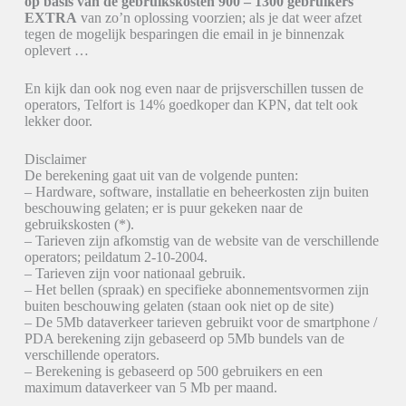
op basis van de gebruikskosten 900 – 1300 gebruikers
EXTRA
van zo’n oplossing voorzien; als je dat weer afzet
tegen de mogelijk besparingen die email in je binnenzak
oplevert …
En kijk dan ook nog even naar de prijsverschillen tussen de
operators, Telfort is 14% goedkoper dan KPN, dat telt ook
lekker door.
Disclaimer
De berekening gaat uit van de volgende punten:
– Hardware, software, installatie en beheerkosten zijn buiten
beschouwing gelaten; er is puur gekeken naar de
gebruikskosten (*).
– Tarieven zijn afkomstig van de website van de verschillende
operators; peildatum 2-10-2004.
– Tarieven zijn voor nationaal gebruik.
– Het bellen (spraak) en specifieke abonnementsvormen zijn
buiten beschouwing gelaten (staan ook niet op de site)
– De 5Mb dataverkeer tarieven gebruikt voor de smartphone /
PDA berekening zijn gebaseerd op 5Mb bundels van de
verschillende operators.
– Berekening is gebaseerd op 500 gebruikers en een
maximum dataverkeer van 5 Mb per maand.