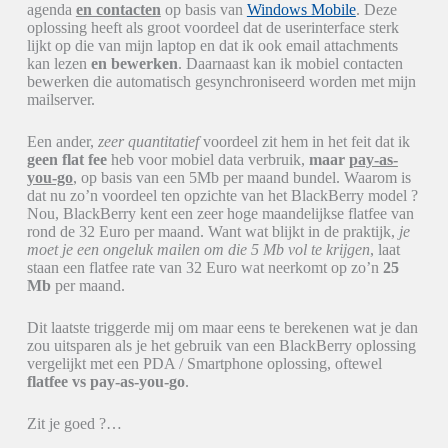
agenda
en contacten
op basis van
Windows Mobile
. Deze
oplossing heeft als groot voordeel dat de userinterface sterk
lijkt op die van mijn laptop en dat ik ook email attachments
kan lezen
en bewerken
. Daarnaast kan ik mobiel contacten
bewerken die automatisch gesynchroniseerd worden met mijn
mailserver.
Een ander,
zeer quantitatief
voordeel zit hem in het feit dat ik
geen flat fee
heb voor mobiel data verbruik,
maar
pay-as-
you-go
, op basis van een 5Mb per maand bundel. Waarom is
dat nu zo’n voordeel ten opzichte van het BlackBerry model ?
Nou, BlackBerry kent een zeer hoge maandelijkse flatfee van
rond de 32 Euro per maand. Want wat blijkt in de praktijk,
je
moet je een ongeluk mailen om die 5 Mb vol te krijgen
, laat
staan een flatfee rate van 32 Euro wat neerkomt op zo’n
25
Mb
per maand.
Dit laatste triggerde mij om maar eens te berekenen wat je dan
zou uitsparen als je het gebruik van een BlackBerry oplossing
vergelijkt met een PDA / Smartphone oplossing, oftewel
flatfee vs pay-as-you-go
.
Zit je goed ?…