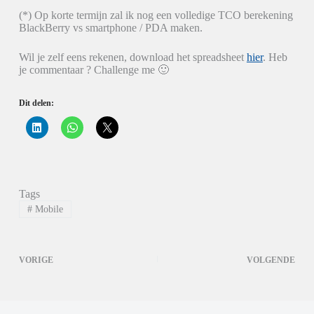
(*) Op korte termijn zal ik nog een volledige TCO berekening
BlackBerry vs smartphone / PDA maken.
Wil je zelf eens rekenen, download het spreadsheet
hier
. Heb
je commentaar ? Challenge me 🙂
Dit delen:
K
K
K
l
l
l
i
i
i
k
k
k
o
o
o
m
m
m
o
t
t
p
e
e
Tags
L
d
d
i
e
e
#
Mobile
n
l
l
k
e
e
e
n
n
d
o
o
I
p
p
VORIGE
VOLGENDE
n
W
X
t
h
(
e
a
W
d
t
o
e
s
r
l
A
d