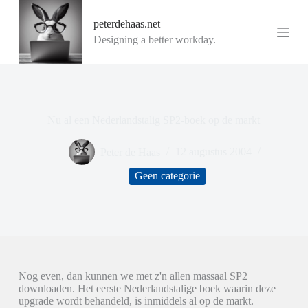
G
peterdehaas.net
a
n
Designing a better workday.
a
a
r
d
e
i
Nu al een Nederlandstalig SP2-boek op de markt
n
h
o
Peter de Haas
12 augustus 2004
u
d
Geen categorie
Nog even, dan kunnen we met z'n allen massaal SP2
downloaden. Het eerste Nederlandstalige boek waarin deze
upgrade wordt behandeld, is inmiddels al op de markt.