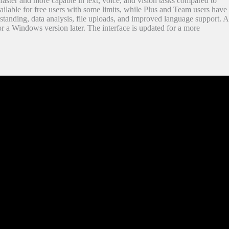
ster and more capable in text, voice, and vision tasks compared to
lable for free users with some limits, while Plus and Team users have
standing, data analysis, file uploads, and improved language support. A
r a Windows version later. The interface is updated for a more