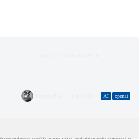
OpenAI has launched GPT-4o
T-4o, an advanced model integrated into ChatGPT, offering enhanced 
sers have limited access, while Plus and Team users enjoy higher limits.
roved image recognition, data analysis, file uploads, and language supp
Peter de Haas
18 mei 2024
AI
openai