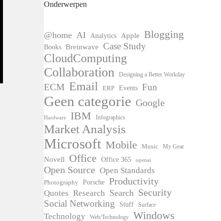
Onderwerpen
Blogging
@home
AI
Apple
Analytics
Case Study
Books
Breinwave
CloudComputing
Collaboration
Designing a Better Workday
Email
ECM
Fun
Events
ERP
Geen categorie
Google
IBM
Infographics
Hardware
Market Analysis
Microsoft
Mobile
Music
My Gear
Office
Novell
Office 365
openai
Open Source
Open Standards
Productivity
Photography
Porsche
Security
Search
Quotes
Research
Social Networking
Stuff
Surface
Windows
Technology
Web/Technology