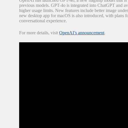
OpenAI has launched GPT-4o, a new flagship model that is fa
previous models. GPT-4o is integrated into ChatGPT and avai
higher usage limits. New features include better image under
new desktop app for macOS is also introduced, with plans fo
conversational experience.
For more details, visit
OpenAI’s announcement
.