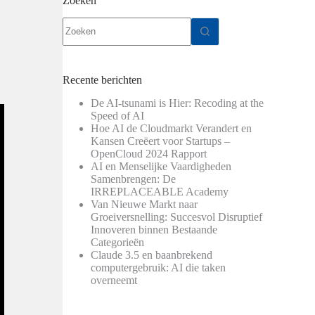
Zoeken
Geen
resultaten
Recente berichten
De AI-tsunami is Hier: Recoding at the
Speed of AI
Hoe AI de Cloudmarkt Verandert en
Kansen Creëert voor Startups –
OpenCloud 2024 Rapport
AI en Menselijke Vaardigheden
Samenbrengen: De
IRREPLACEABLE Academy
Van Nieuwe Markt naar
Groeiversnelling: Succesvol Disruptief
Innoveren binnen Bestaande
Categorieën
Claude 3.5 en baanbrekend
computergebruik: AI die taken
overneemt