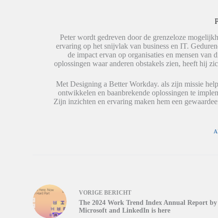
e
s
r
l
A
d
e
p
t
P
n
p
i
(
(
n
W
W
e
Peter wordt gedreven door de grenzeloze mogelijkh
o
o
e
ervaring op het snijvlak van business en IT. Geduren
r
r
n
de impact ervan op organisaties en mensen van 
d
d
n
t
t
i
oplossingen waar anderen obstakels zien, heeft hij zic
i
i
e
n
n
u
e
e
w
Met Designing a Better Workday. als zijn missie help
e
e
v
ontwikkelen en baanbrekende oplossingen te impleme
n
n
e
n
n
n
Zijn inzichten en ervaring maken hem een gewaardeer
i
i
s
e
e
t
u
u
e
w
w
r
v
v
g
A
e
e
e
n
n
o
s
s
p
t
t
e
e
e
n
r
r
d
g
g
)
e
e
o
o
VORIGE
BERICHT
p
p
e
e
The 2024 Work Trend Index Annual Report by
n
n
Microsoft and LinkedIn is here
d
d