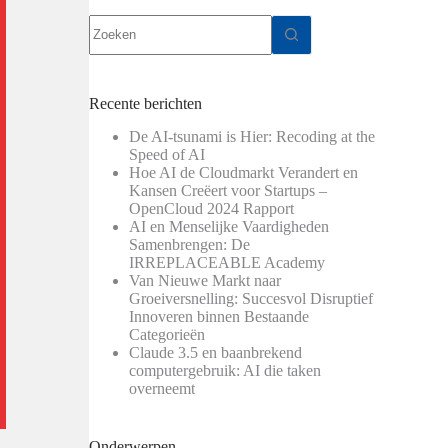
Geen
resultaten
Recente berichten
De AI-tsunami is Hier: Recoding at the
Speed of AI
Hoe AI de Cloudmarkt Verandert en
Kansen Creëert voor Startups –
OpenCloud 2024 Rapport
AI en Menselijke Vaardigheden
Samenbrengen: De
IRREPLACEABLE Academy
Van Nieuwe Markt naar
Groeiversnelling: Succesvol Disruptief
Innoveren binnen Bestaande
Categorieën
Claude 3.5 en baanbrekend
computergebruik: AI die taken
overneemt
Onderwerpen