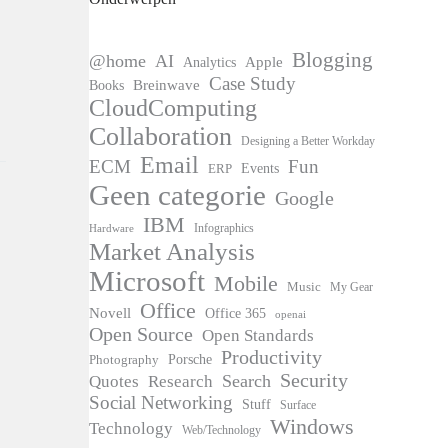
Blogging
@home
AI
Apple
Analytics
Case Study
Books
Breinwave
CloudComputing
Collaboration
Designing a Better Workday
Email
ECM
Fun
Events
ERP
Geen categorie
Google
IBM
Infographics
Hardware
Market Analysis
Microsoft
Mobile
Music
My Gear
Office
Novell
Office 365
openai
Open Source
Open Standards
Productivity
Photography
Porsche
Security
Search
Quotes
Research
Social Networking
Stuff
Surface
Windows
Technology
Web/Technology