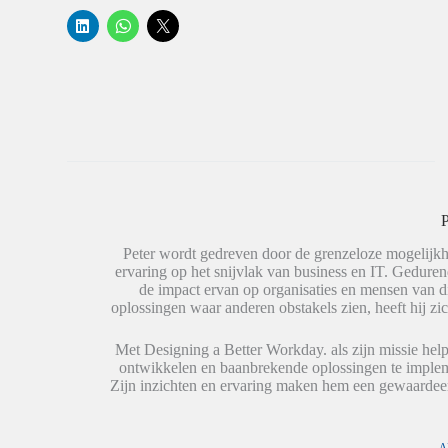
K
K
K
l
l
l
i
i
i
k
k
k
o
o
o
m
m
m
o
t
t
p
e
e
L
d
d
i
e
e
n
l
l
k
e
e
e
n
n
d
o
o
I
p
p
n
W
X
P
t
h
(
e
a
W
Peter wordt gedreven door de grenzeloze mogelijkh
d
t
o
e
s
r
ervaring op het snijvlak van business en IT. Geduren
l
A
d
de impact ervan op organisaties en mensen van 
e
p
t
oplossingen waar anderen obstakels zien, heeft hij zic
n
p
i
(
(
n
W
W
e
o
o
e
Met Designing a Better Workday. als zijn missie help
r
r
n
ontwikkelen en baanbrekende oplossingen te impleme
d
d
n
Zijn inzichten en ervaring maken hem een gewaardeer
t
t
i
i
i
e
n
n
u
e
e
w
e
e
v
A