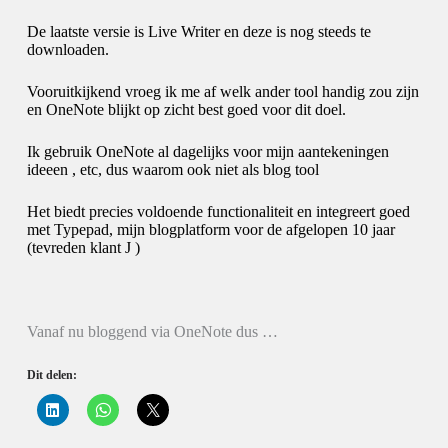
De laatste versie is Live Writer en deze is nog steeds te
downloaden.
Vooruitkijkend vroeg ik me af welk ander tool handig zou zijn
en OneNote blijkt op zicht best goed voor dit doel.
Ik gebruik OneNote al dagelijks voor mijn aantekeningen
ideeen , etc, dus waarom ook niet als blog tool
Het biedt precies voldoende functionaliteit en integreert goed
met Typepad, mijn blogplatform voor de afgelopen 10 jaar
(tevreden klant
J
)
Vanaf nu bloggend via OneNote dus …
Dit delen:
K
K
K
l
l
l
i
i
i
k
k
k