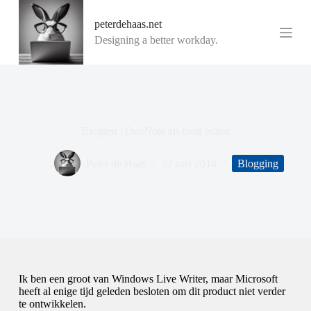
G
peterdehaas.net
a
n
Designing a better workday.
a
a
r
d
e
i
n
Blogtest | OneNote als blog editor
h
o
u
Peter de Haas
22 mei 2014
Blogging
d
Ik ben een groot van Windows Live Writer, maar Microsoft
heeft al enige tijd geleden besloten om dit product niet verder
te ontwikkelen.