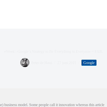
eWeek : Google’s Strategy to Be Everything to Everyone = FAIL
Peter de Haas
27 juni 2011
Google
e) business model. Some people call it innovation whereas this article