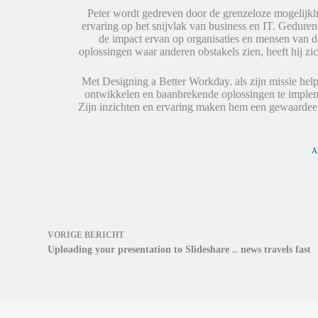
(
(
n
W
W
e
Peter wordt gedreven door de grenzeloze mogelijkh
o
o
e
ervaring op het snijvlak van business en IT. Geduren
r
r
n
de impact ervan op organisaties en mensen van 
d
d
n
t
t
i
oplossingen waar anderen obstakels zien, heeft hij zic
i
i
e
n
n
u
e
e
w
Met Designing a Better Workday. als zijn missie help
e
e
v
ontwikkelen en baanbrekende oplossingen te impleme
n
n
e
n
n
n
Zijn inzichten en ervaring maken hem een gewaardeer
i
i
s
e
e
t
u
u
e
w
w
r
v
v
g
A
e
e
e
n
n
o
s
s
p
t
t
e
e
e
n
r
r
d
g
g
)
e
e
o
o
VORIGE
BERICHT
p
p
Uploading your presentation to Slideshare .. news travels fast
e
e
n
n
d
d
)
)