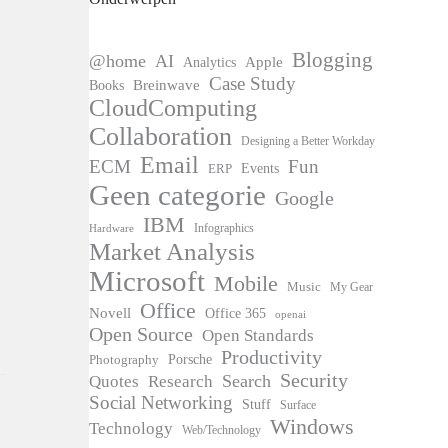
Blogging
@home
AI
Apple
Analytics
Case Study
Books
Breinwave
CloudComputing
Collaboration
Designing a Better Workday
Email
ECM
Fun
Events
ERP
Geen categorie
Google
IBM
Infographics
Hardware
Market Analysis
Microsoft
Mobile
Music
My Gear
Office
Novell
Office 365
openai
Open Source
Open Standards
Productivity
Photography
Porsche
Security
Search
Quotes
Research
Social Networking
Stuff
Surface
Windows
Technology
Web/Technology