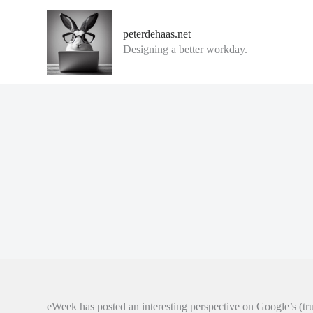
G
a
peterdehaas.net
n
Designing a better workday.
a
a
r
d
e
i
n
h
o
u
d
eWeek has posted an interesting perspective on Google’s (tru