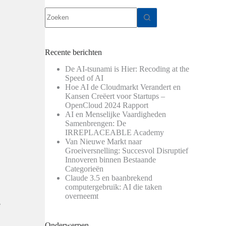
Geen
resultaten
Recente berichten
De AI-tsunami is Hier: Recoding at the
Speed of AI
Hoe AI de Cloudmarkt Verandert en
Kansen Creëert voor Startups –
OpenCloud 2024 Rapport
AI en Menselijke Vaardigheden
Samenbrengen: De
IRREPLACEABLE Academy
Van Nieuwe Markt naar
Groeiversnelling: Succesvol Disruptief
Innoveren binnen Bestaande
Categorieën
Claude 3.5 en baanbrekend
computergebruik: AI die taken
overneemt
e
Onderwerpen